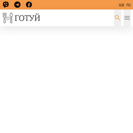
ua
ru