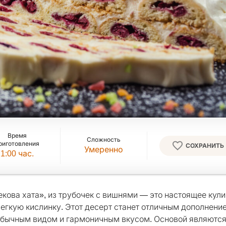
Время
Сложность
риготовления
СОХРАНИТЬ
Умеренно
1:00
час.
кова хата», из трубочек с вишнями — это настоящее кул
легкую кислинку. Этот десерт станет отличным дополнени
обычным видом и гармоничным вкусом. Основой являютс