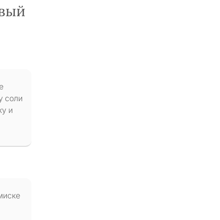
овый
е
у соли
ку и
 миске