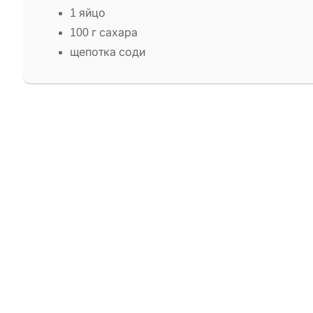
1 яйцо
100 г сахара
щепотка соди