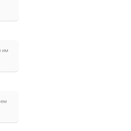
е им
рем