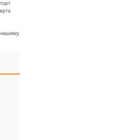
торт
серта
 нашему