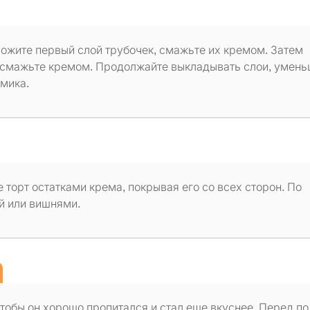
ложите первый слой трубочек, смажьте их кремом. Затем
а смажьте кремом. Продолжайте выкладывать слои, умен
мика.
 торт остатками крема, покрывая его со всех сторон. По
й или вишнями.
чтобы он хорошо пропитался и стал еще вкуснее. Перед п