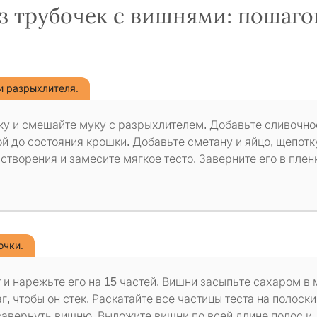
из трубочек с вишнями: пошаг
 и разрыхлителя.
ску и смешайте муку с разрыхлителем. Добавьте сливочно
ой до состояния крошки. Добавьте сметану и яйцо, щепотк
створения и замесите мягкое тесто. Заверните его в плен
очки.
 и нарежьте его на 15 частей. Вишни засыпьте сахаром в
г, чтобы он стек. Раскатайте все частицы теста на полоски
завернуть вишню. Выложите вишни по всей длине полос и