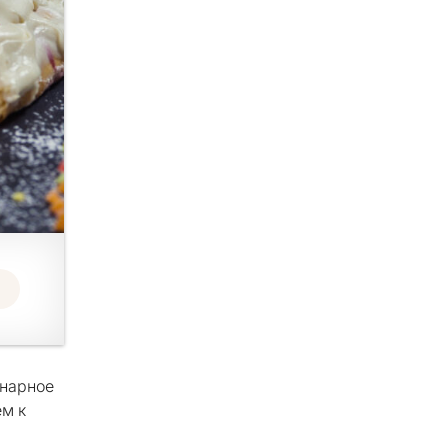
инарное
ем к
я