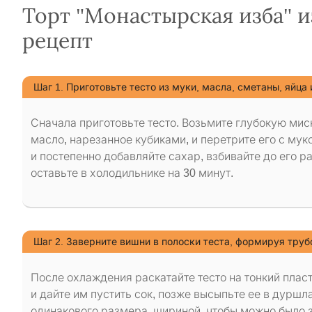
Торт "Монастырская изба" 
рецепт
Шаг 1. Приготовьте тесто из муки, масла, сметаны, яйца
Сначала приготовьте тесто. Возьмите глубокую ми
масло, нарезанное кубиками, и перетрите его с мук
и постепенно добавляйте сахар, взбивайте до его ра
оставьте в холодильнике на 30 минут.
Шаг 2. Заверните вишни в полоски теста, формируя труб
После охлаждения раскатайте тесто на тонкий пласт
и дайте им пустить сок, позже высыпьте ее в дуршла
одинакового размера, шириной, чтобы можно было 