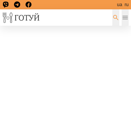
ua
ru