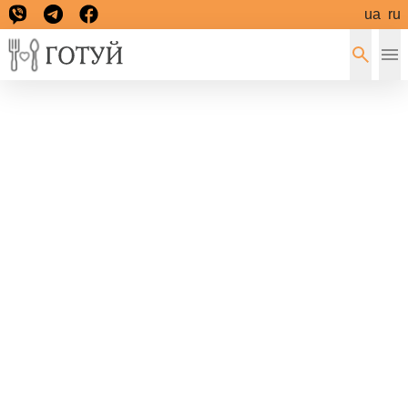
ua
ru