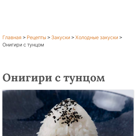
Главная
>
Рецепты
>
Закуски
>
Холодные закуски
>
Онигири с тунцом
Онигири с тунцом