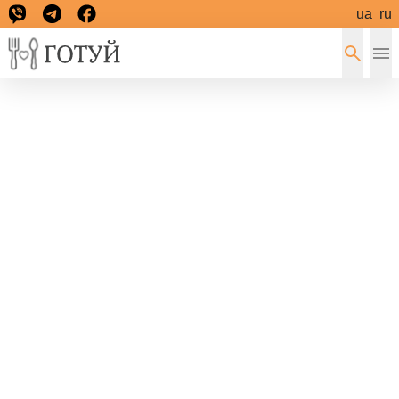
ua
ru