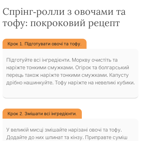
Спрінг-ролли з овочами та
тофу: покроковий рецепт
Крок 1. Підготувати овочі та тофу.
Підготуйте всі інгредієнти. Моркву очистіть та
наріжте тонкими смужками. Огірок та болгарський
перець також наріжте тонкими смужками. Капусту
дрібно нашинкуйте. Тофу наріжте на невеликі кубики.
Крок 2. Змішати всі інгредієнти.
У великій мисці змішайте нарізані овочі та тофу.
Додайте до них шпинат та кінзу. Приправте суміш