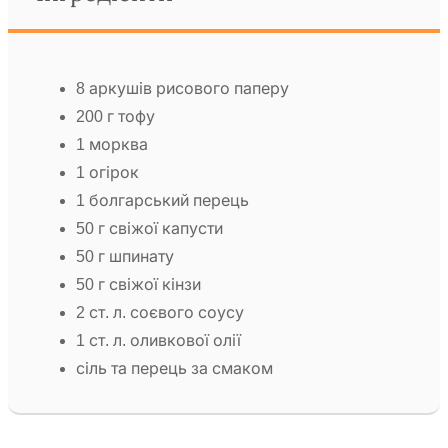
8 аркушів рисового паперу
200 г тофу
1 морква
1 огірок
1 болгарський перець
50 г свіжої капусти
50 г шпинату
50 г свіжої кінзи
2 ст. л. соєвого соусу
1 ст. л. оливкової олії
сіль та перець за смаком