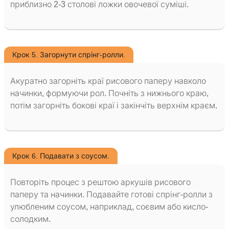
приблизно 2-3 столові ложки овочевої суміші.
Крок 5. Загорнути спрінг-ролли.
Акуратно загорніть краї рисового паперу навколо
начинки, формуючи рол. Почніть з нижнього краю,
потім загорніть бокові краї і закінчіть верхнім краєм.
Крок 6. Подавати з соусом.
Повторіть процес з рештою аркушів рисового
паперу та начинки. Подавайте готові спрінг-ролли з
улюбленим соусом, наприклад, соєвим або кисло-
солодким.