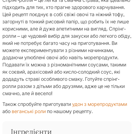
Спрінг-ролли – це легка та смачна страва, яка ідеально
підходить для тих, хто прагне здорового харчування.
Цей рецепт поєднує в собі свіжі овочі та ніжний тофу,
загорнуті в тонкий рисовий папір, що робить їх не лише
корисними, але й дуже апетитними на вигляд. Спрінг-
ролли – це чудовий вибір для закуски або легкого обіду,
який не потребує багато часу на приготування. Ви
можете експериментувати з різними начинками,
додаючи улюблені овочі або навіть морепродукти.
Подавати їх можна з різноманітними соусами, такими
як соєвий, арахісовий або кисло-солодкий соус, які
додадуть страві особливого смаку. Готуйте спрінг-
ролли разом з дітьми або друзями, адже це не тільки
смачно, але й весело!
Також спробуйте приготувати
удон з морепродуктами
або
веганські роли
по нашому рецепту.
Інгредієнти