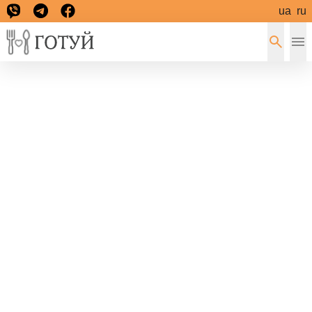
ua
ru