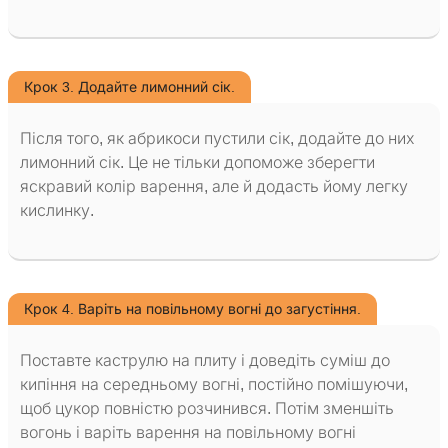
Крок 3. Додайте лимонний сік.
Після того, як абрикоси пустили сік, додайте до них
лимонний сік. Це не тільки допоможе зберегти
яскравий колір варення, але й додасть йому легку
кислинку.
Крок 4. Варіть на повільному вогні до загустіння.
Поставте каструлю на плиту і доведіть суміш до
кипіння на середньому вогні, постійно помішуючи,
щоб цукор повністю розчинився. Потім зменшіть
вогонь і варіть варення на повільному вогні