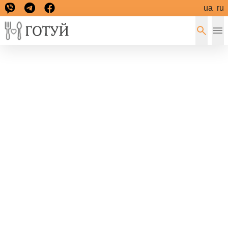
ua
ru