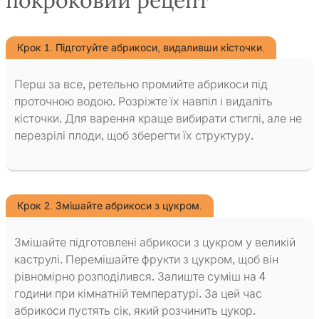
покроковий рецепт
Крок 1. Підготуйте абрикоси, видаливши кісточки.
Перш за все, ретельно промийте абрикоси під
проточною водою. Розріжте їх навпіл і видаліть
кісточки. Для варення краще вибирати стиглі, але не
перезрілі плоди, щоб зберегти їх структуру.
Крок 2. Змішайте абрикоси з цукром.
Змішайте підготовлені абрикоси з цукром у великій
каструлі. Перемішайте фрукти з цукром, щоб він
рівномірно розподілився. Залиште суміш на 4
години при кімнатній температурі. За цей час
абрикоси пустять сік, який розчинить цукор.