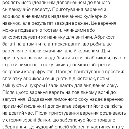
роблять його ідеальним доповненням до вашого
сніданку або десерту. Приготування варення з
абрикосів не вимагає надзвичайних кулінарних
навичок, але результат завжди вражає. Це варення
можна подавати з тостами, млинцями або
використовувати як начинку для випічки. Абрикоси
багаті на вітаміни та антиоксиданти, що робить це
варення не тільки смачним, але й корисним. Для
приготування вам знадобляться стиглі абрикоси, цукор
і трохи лимонного соку, який допоможе зберегти
яскравий колір фруктів. Процес приготування простий:
спочатку абрикоси очищають від кісточок, потім
змішують з цукром і залишають для виділення соку.
Після цього варення варять на повільному вогні до
загустіння. Додавання лимонного соку надає варенню
приємної кислинки і допомагає зберегти його свіжість
на довгий час. Після приготування варення розливають
у стерилізовані банки, що забезпечує його тривале
зберігання. Це чудовий спосіб зберегти частинку літа у