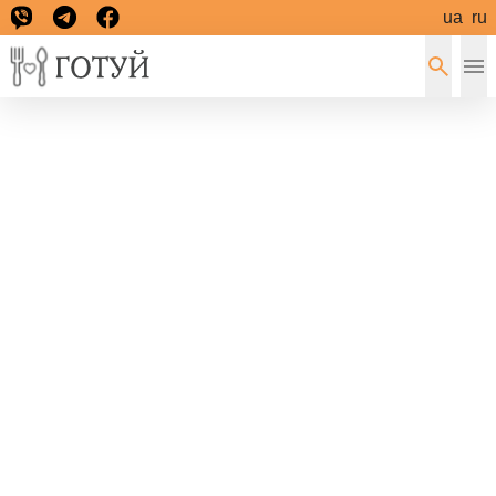
ua
ru