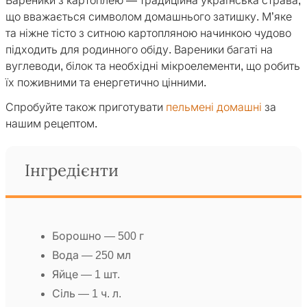
Вареники з картоплею — традиційна українська страва,
що вважається символом домашнього затишку. М’яке
та ніжне тісто з ситною картопляною начинкою чудово
підходить для родинного обіду. Вареники багаті на
вуглеводи, білок та необхідні мікроелементи, що робить
їх поживними та енергетично цінними.
Спробуйте також приготувати
пельмені домашні
за
нашим рецептом.
Інгредієнти
Борошно — 500 г
Вода — 250 мл
Яйце — 1 шт.
Сіль — 1 ч. л.