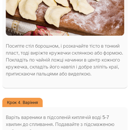
Посипте стіл борошном, і розкачайте тісто в тонкий
пласт, тоді виріжте кружечки склянкою або формою.
Покладіть по чайній ложці начинки в центр кожного
кружечка, складіть його навпіл і добре зліпіть краї,
притискаючи пальцями або виделкою.
Крок 4. Варіння
Варіть вареники в підсоленій киплячій воді 5-7
хвилин до спливання. Подавайте з підсмаженою