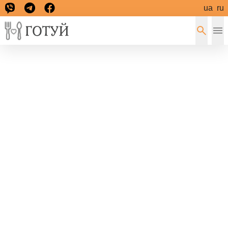
ua
ru