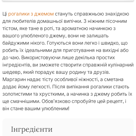
Ці
рогалики з джемом
стануть справжньою знахідкою
для любителів домашньої випічки. З ніжним пісочним
тістом, яке тане в роті, та ароматною начинкою з
вашого улюбленого джему, вони не залишать
байдужими нікого. Готуються вони легко і швидко, що
робить їх ідеальними для приготування на вихідні або
до чаю. Використовуючи лише декілька простих
інгредієнтів, ви зможете створити справжній кулінарний
шедевр, який порадує вашу родину та друзів.
Маргарин надає тісту особливої ніжності, а сметана
додає йому легкості. Після випікання рогалики стають
золотистими та хрусткими, а начинка з джему робить їх
ще смачнішими. Обов’язково спробуйте цей рецепт, і
він стане вашим улюбленим!
Інгредієнти