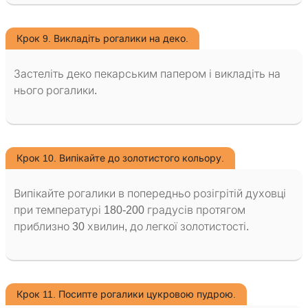
Крок 9. Викладіть рогалики на деко.
Застеліть деко пекарським папером і викладіть на
нього рогалики.
Крок 10. Випікайте до золотистого кольору.
Випікайте рогалики в попередньо розігрітій духовці
при температурі 180-200 градусів протягом
приблизно 30 хвилин, до легкої золотистості.
Крок 11. Посипте рогалики цукровою пудрою.