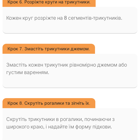
Крок 6. Розріжте круги на трикутники.
Кожен круг розріжте на 8 сегментів-трикутників.
Крок 7. Змастіть трикутники джемом.
Змастіть кожен трикутник рівномірно джемом або
густим варенням.
Крок 8. Скрутіть рогалики та зігніть їх.
Скрутіть трикутники в рогалики, починаючи з
широкого краю, і надайте їм форму підкови.