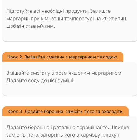
Підготуйте всі необхідні продукти. Залиште
маргарин при кімнатній температурі на 20 хвилин,
щоб він став м'яким.
Крок 2. Змішайте сметану з маргарином та содою.
Змішайте сметану з розм'якшеним маргарином.
Додайте соду до цієї суміші.
Крок 3. Додайте борошно, замісіть тісто та охолодіть.
Додайте борошно і ретельно перемішайте. Швидко
замісіть тісто, загорніть його в харчову плівку і