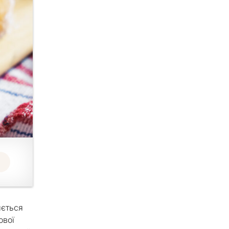
яється
ової