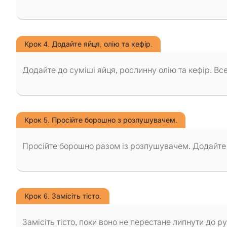
Крок 4. Додайте яйця, олію та кефір.
Додайте до суміші яйця, рослинну олію та кефір. Вс
Крок 5. Просійте борошно з розпушувачем.
Просійте борошно разом із розпушувачем. Додайте 
Крок 6. Замісіть тісто.
Замісіть тісто, поки воно не перестане липнути до ру