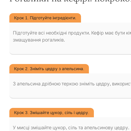
Крок 1. Підготуйте інгредієнти.
Підготуйте всі необхідні продукти. Кефір має бути 
змащування рогаликів.
Крок 2. Зніміть цедру з апельсина.
З апельсина дрібною теркою зніміть цедру, викори
Крок 3. Змішайте цукор, сіль і цедру.
У мисці змішайте цукор, сіль та апельсинову цедру.