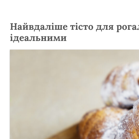
Найвдаліше тісто для рогал
ідеальними