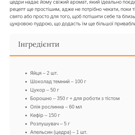
цедри надає йому свіжий аромат, який ідеально поєд
рецепт ще простішим, адже не потрібно чекати, поки т
свято або просто для того, щоб потішити себе та бли
цукровою пудрою, що додасть їм ще більшої привабли
Інгредієнти
Яйця – 2 шт.
Шоколад темний – 100 г
Цукор – 50 г
Борошно – 350 г + для роботи з тістом
Олія рослинна – 60 мл
Кефір – 150 г
Розпушувач – 5 г
Апельсин (цедра) – 1 шт.