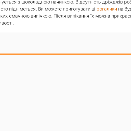
нується з шоколадною начинкою. Відсутність дріжджів ро
істо підніметься. Ви можете приготувати ці
рогалики
на бу
зьких смачною випічкою. Після випікання їх можна прикрас
вості.