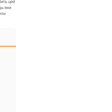
бить цей
дь-яке
ити