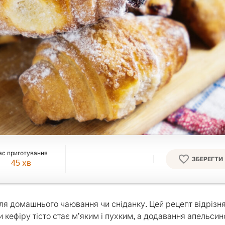
ас приготування
ЗБЕРЕГТИ
45
хв
для домашнього чаювання чи сніданку. Цей рецепт відрізн
кефіру тісто стає м’яким і пухким, а додавання апельсин