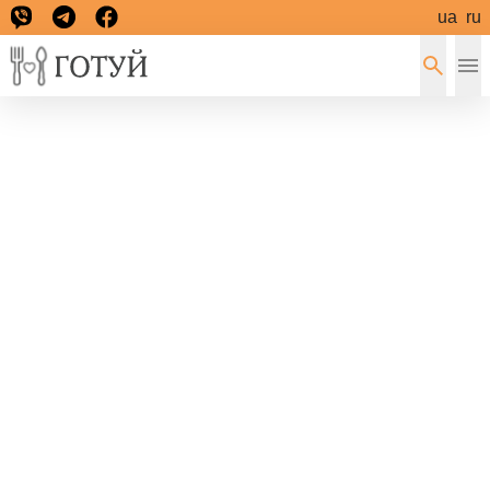
ua
ru