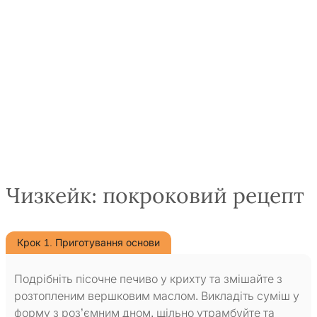
Чизкейк: покроковий рецепт
Крок 1. Приготування основи
Подрібніть пісочне печиво у крихту та змішайте з
розтопленим вершковим маслом. Викладіть суміш у
форму з роз’ємним дном, щільно утрамбуйте та