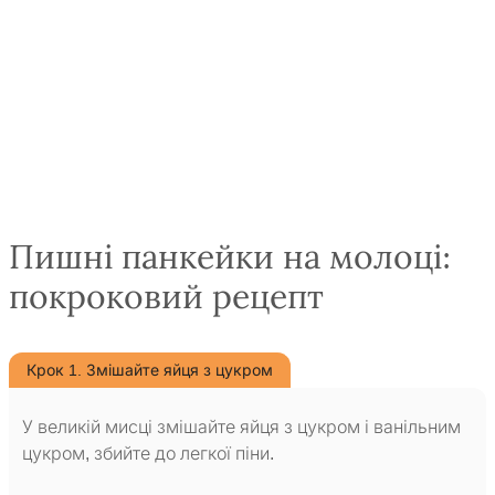
Пишні панкейки на молоці:
покроковий рецепт
Крок 1. Змішайте яйця з цукром
У великій мисці змішайте яйця з цукром і ванільним
цукром, збийте до легкої піни.