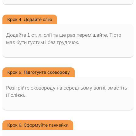
Крок 4. Додайте олію
Додайте 1 ст. л. олії та ще раз перемішайте. Тісто
має бути густим і без грудочок.
Крок 5. Підготуйте сковороду
Розігрійте сковороду на середньому вогні, змастіть
її олією.
Крок 6. Сформуйте панкейки