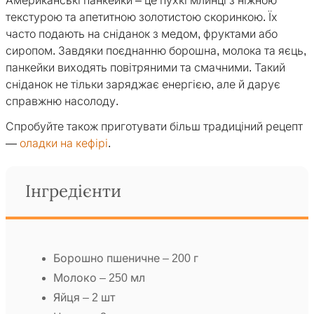
Американські панкейки – це пухкі млинці з ніжною
текстурою та апетитною золотистою скоринкою. Їх
часто подають на сніданок з медом, фруктами або
сиропом. Завдяки поєднанню борошна, молока та яєць,
панкейки виходять повітряними та смачними. Такий
сніданок не тільки заряджає енергією, але й дарує
справжню насолоду.
Спробуйте також приготувати більш традиціний рецепт
—
оладки на кефірі
.
Інгредієнти
Борошно пшеничне – 200 г
Молоко – 250 мл
Яйця – 2 шт