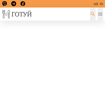
ua
ru