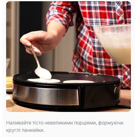
Наливайте тісто невеликими порціями, формуючи
круглі панкейки.