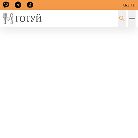
ua
ru