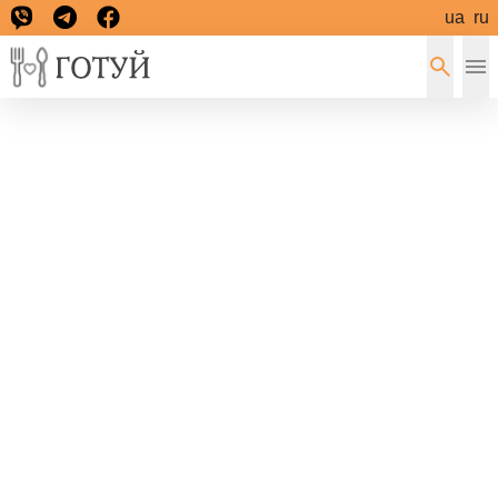
ua
ru