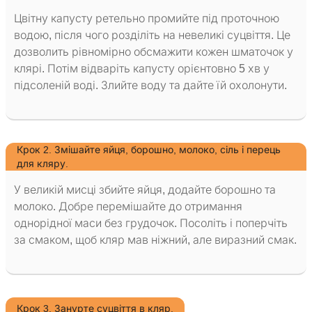
Цвітну капусту ретельно промийте під проточною
водою, після чого розділіть на невеликі суцвіття. Це
дозволить рівномірно обсмажити кожен шматочок у
клярі. Потім відваріть капусту орієнтовно 5 хв у
підсоленій воді. Злийте воду та дайте їй охолонути.
Крок 2. Змішайте яйця, борошно, молоко, сіль і перець
для кляру.
У великій мисці збийте яйця, додайте борошно та
молоко. Добре перемішайте до отримання
однорідної маси без грудочок. Посоліть і поперчіть
за смаком, щоб кляр мав ніжний, але виразний смак.
Крок 3. Занурте суцвіття в кляр.