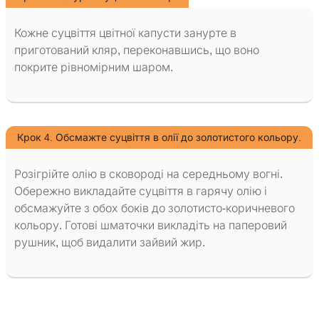
Кожне суцвіття цвітної капусти занурте в
приготований кляр, переконавшись, що воно
покрите рівномірним шаром.
Крок 4. Обсмажте суцвіття в олії до золотистого кольору.
Розігрійте олію в сковороді на середньому вогні.
Обережно викладайте суцвіття в гарячу олію і
обсмажуйте з обох боків до золотисто-коричневого
кольору. Готові шматочки викладіть на паперовий
рушник, щоб видалити зайвий жир.