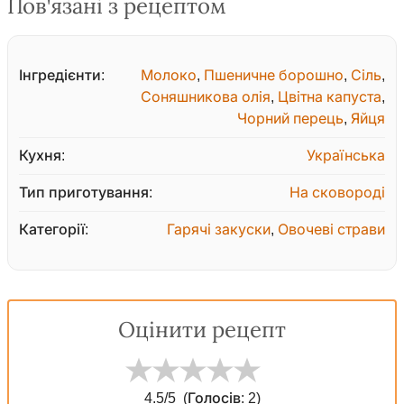
Пов'язані з рецептом
Інгредієнти:
Молоко
,
Пшеничне борошно
,
Сіль
,
Соняшникова олія
,
Цвітна капуста
,
Чорний перець
,
Яйця
Кухня:
Українська
Тип приготування:
На сковороді
Категорії:
Гарячі закуски
,
Овочеві страви
Оцінити рецепт
4.5
/5
(Голосів:
2
)