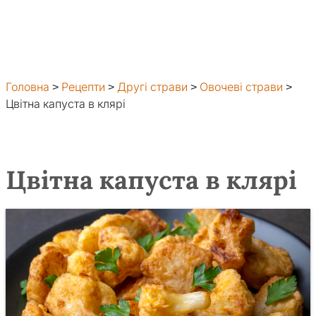
Головна
>
Рецепти
>
Другі страви
>
Овочеві страви
>
Цвітна капуста в клярі
Цвітна капуста в клярі