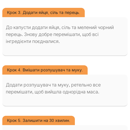
Крок 3. Додати яйця, сіль та перець.
До капусти додати яйця, сіль та мелений чорний
перець. Знову добре перемішати, щоб всі
інгредієнти поєдналися.
Крок 4. Вмішати розпушувач та муку.
Додати розпушувач та муку, ретельно все
перемішати, щоб вийшла однорідна маса.
Крок 5. Залишити на 30 хвилин.