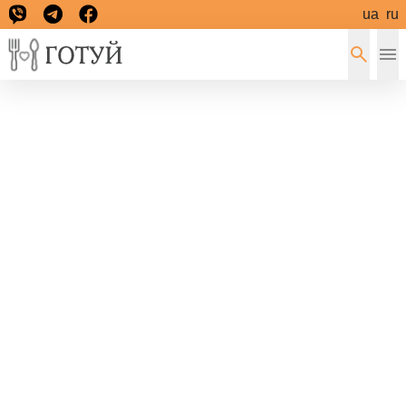
ua
ru