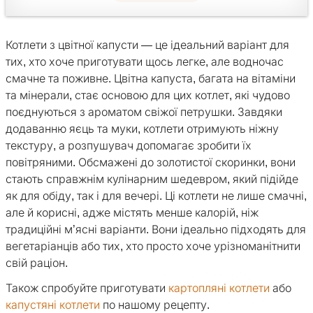
Котлети з цвітної капусти — це ідеальний варіант для
тих, хто хоче приготувати щось легке, але водночас
смачне та поживне. Цвітна капуста, багата на вітаміни
та мінерали, стає основою для цих котлет, які чудово
поєднуються з ароматом свіжої петрушки. Завдяки
додаванню яєць та муки, котлети отримують ніжну
текстуру, а розпушувач допомагає зробити їх
повітряними. Обсмажені до золотистої скоринки, вони
стають справжнім кулінарним шедевром, який підійде
як для обіду, так і для вечері. Ці котлети не лише смачні,
але й корисні, адже містять менше калорій, ніж
традиційні м’ясні варіанти. Вони ідеально підходять для
вегетаріанців або тих, хто просто хоче урізноманітнити
свій раціон.
Також спробуйте приготувати
картопляні котлети
або
капустяні котлети
по нашому рецепту.