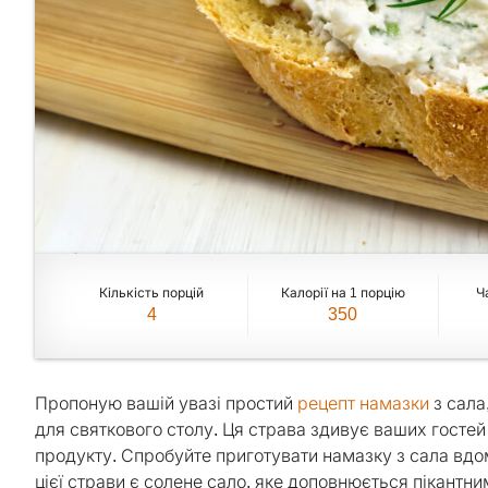
Кількість порцій
Калорії на 1 порцію
Ч
4
350
Пропоную вашій увазі простий
рецепт намазки
з сала
для святкового столу. Ця страва здивує ваших госте
продукту. Спробуйте приготувати намазку з сала вдо
цієї страви є солене сало, яке доповнюється пікантним