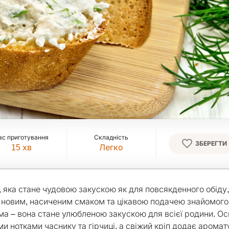
ас приготування
Складність
ЗБЕРЕГТИ
15
хв
Легко
, яка стане чудовою закускою як для повсякденного обіду, 
й новим, насиченим смаком та цікавою подачею знайомого
ма – вона стане улюбленою закускою для всієї родини. О
и нотками часнику та гірчиці, а свіжий кріп додає аромату