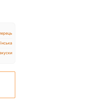
перець
їнська
акуски