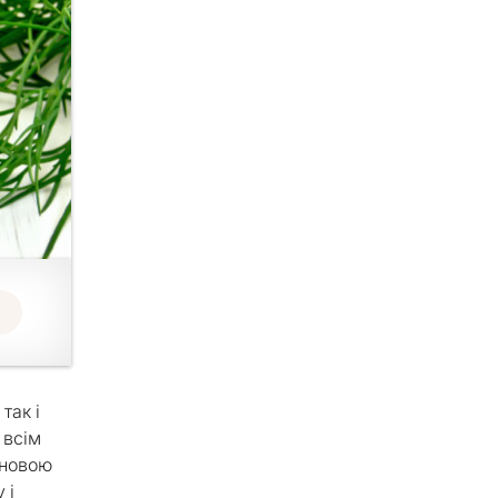
так і
 всім
сновою
 і