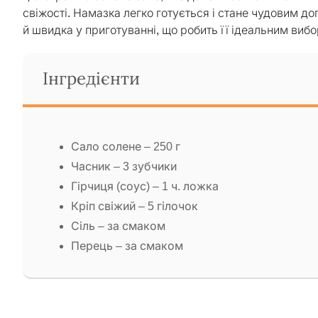
свіжості. Намазка легко готується і стане чудовим до
й швидка у приготуванні, що робить її ідеальним вибо
Інгредієнти
Сало солене – 250 г
Часник – 3 зубчики
Гірчиця (соус) – 1 ч. ложка
Кріп свіжий – 5 гілочок
Сіль – за смаком
Перець – за смаком