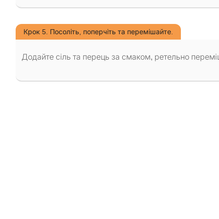
Крок 5. Посоліть, поперчіть та перемішайте.
Додайте сіль та перець за смаком, ретельно переміш