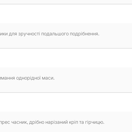
убики для зручності подальшого подрібнення.
имання однорідної маси.
ес часник, дрібно нарізаний кріп та гірчицю.