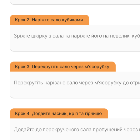
Крок 2. Наріжте сало кубиками.
Зріжте шкірку з сала та наріжте його на невеликі к
Крок 3. Перекрутіть сало через м'ясорубку.
Перекрутіть нарізане сало через м'ясорубку до отр
Крок 4. Додайте часник, кріп та гірчицю.
Додайте до перекрученого сала пропущений через пр