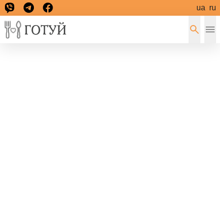
ua
ru