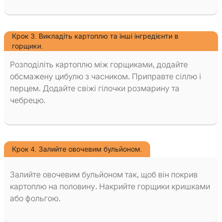
Крок 3. Викладіть картоплю та інші інгредієнти в
горщики.
Розподіліть картоплю між горщиками, додайте
обсмажену цибулю з часником. Приправте сіллю і
перцем. Додайте свіжі гілочки розмарину та
чебрецю.
Крок 4. Залийте овочевим бульйоном.
Залийте овочевим бульйоном так, щоб він покрив
картоплю на половину. Накрийте горщики кришками
або фольгою.