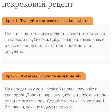
покроковий рецепт
Крок 1. Підготуйте картоплю та інші інгредієнти.
Почніть з підготовки інгредієнтів: очистіть картоплю
та наріжте її кубиками. Цибулю наріжте півкільцями,
а часник подрібніть. Свіжі трави промийте та
обсушіть.
Крок 2. Обсмажте цибулю та часник на олії.
На середньому вогні розігрійте оливкову олію в
сковороді. Додайте нарізану цибулю та обсмажте до
золотистого кольору. Додайте часник і смажте ще 1-
2 хвилини, поки не відчуєте аромат.