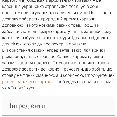
Картопля в горщиках з ароматними травами – це
класична українська страва, яка поєднує в собі
простоту приготування та насичений смак. Цей рецепт
дозволяє зберегти природний аромат картоплі,
доповнюючи його нотками свіжих трав. Горщики
забезпечують рівномірне приготування, завдяки чому
картопля набуває ніжної текстури. Ідеально підходить
для сімейного обіду або вечері з друзями.
Використання свіжих інгредієнтів, таких як часник і
розмарин, надає страві особливого аромату, який
запам’ятається надовго. Готування в горщиках також
дозволяє зберегти всі корисні речовини, що робить цю
страву не тільки смачною, а й корисною. Спробуйте цей
рецепт запеченої картоплі
, щоб відчути справжній смак
української кухні.
Інгредієнти