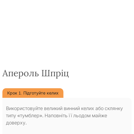
Апероль Шпріц
Крок 1. Підготуйте келих
Використовуйте великий винний келих або склянку
типу «тумблер». Наповніть її льодом майже
доверху.