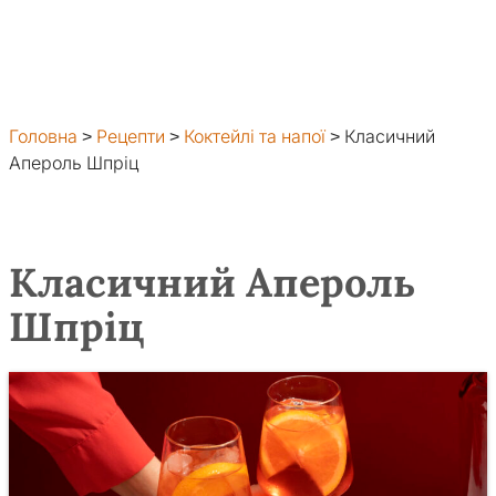
Головна
>
Рецепти
>
Коктейлі та напої
>
Класичний
Апероль Шпріц
Класичний Апероль
Шпріц