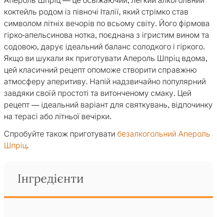
Апероль Шпріц — це освіжаючий, легкий алкогольний
коктейль родом із півночі Італії, який стрімко став
символом літніх вечорів по всьому світу. Його фірмова
гірко-апельсинова нотка, поєднана з ігристим вином та
содовою, дарує ідеальний баланс солодкого і гіркого.
Якщо ви шукали як приготувати Апероль Шпріц вдома,
цей класичний рецепт опоможе створити справжню
атмосферу аперитиву. Напій надзвичайно популярний
завдяки своїй простоті та витонченому смаку. Цей
рецепт — ідеальний варіант для святкувань, відпочинку
на терасі або літньої вечірки.
Спробуйте також приготувати
безалкогольний Апероль
Шпріц
.
Інгредієнти