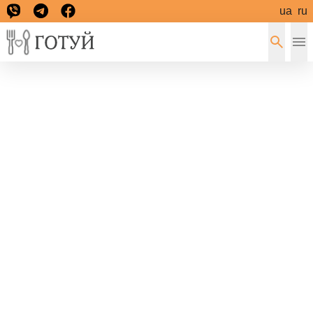
ua
ru