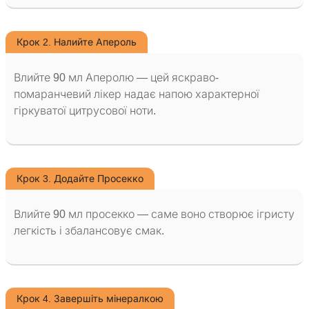
Крок 2. Налийте Апероль
Влийте 90 мл Аперолю — цей яскраво-
помаранчевий лікер надає напою характерної
гіркуватої цитрусової ноти.
Крок 3. Додайте Просекко
Влийте 90 мл просекко — саме воно створює ігристу
легкість і збалансовує смак.
Крок 4. Завершіть мінералкою