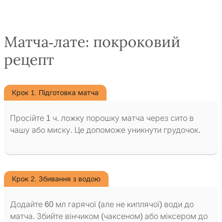
Матча-лате: покроковий
рецепт
Крок 1. Підготовка матча
Просійте 1 ч. ложку порошку матча через сито в
чашу або миску. Це допоможе уникнути грудочок.
Крок 2. Збивання з водою
Додайте 60 мл гарячої (але не киплячої) води до
матча. Збийте вінчиком (чаксеном) або міксером до