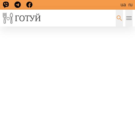
ua
ru