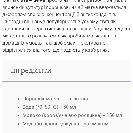
Матча-лате – це не просто напій, а справжній ритуал. У
японській культурі порошковий чай матча вважається
джерелом спокою, концентрації й антиоксидантів.
Сьогодні він набув популярності в усьому світі як
здоровий альтернативний варіант кави. У цьому рецепті
ми детально розглянемо, як зробити матча-лате в
домашніх умовах так, щоб смак і текстура не
відрізнялися від того, що подають у кав’ярнях.
Інгредієнти
Порошок матча – 1 ч. ложка
Вода (70–80 °C) – 60 мл
Молоко (коров’яче або рослинне) – 150 мл
Мед або підсолоджувач – за смаком