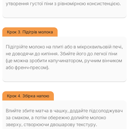
утворення густої піни з рівномірною консистенцією.
Крок 3. Підігрів молока
Підігрійте молоко на плиті або в мікрохвильовій печі,
не доводячи до кипіння. Збийте його до легкої піни
(це можна зробити капучинатором, ручним вінчиком
або френч-пресом).
Крок 4. Збірка напою
Влийте збите матча в чашку, додайте підсолоджувач
за смаком, а потім обережно долийте молоко
зверху, створюючи двошарову текстуру.