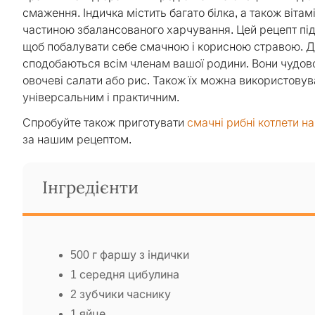
смаження. Індичка містить багато білка, а також вітамі
частиною збалансованого харчування. Цей рецепт підх
щоб побалувати себе смачною і корисною стравою. Дот
сподобаються всім членам вашої родини. Вони чудово
овочеві салати або рис. Також їх можна використовув
універсальним і практичним.
Спробуйте також приготувати
смачні рибні котлети н
за нашим рецептом.
Інгредієнти
500 г фаршу з індички
1 середня цибулина
2 зубчики часнику
1 яйце