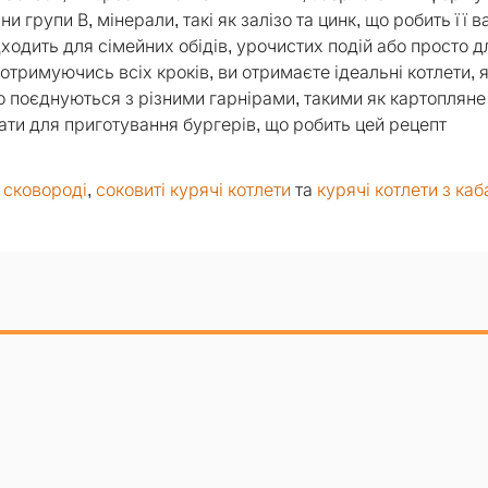
ни групи В, мінерали, такі як залізо та цинк, що робить її
одить для сімейних обідів, урочистих подій або просто дл
римуючись всіх кроків, ви отримаєте ідеальні котлети, я
 поєднуються з різними гарнірами, такими як картопляне
ати для приготування бургерів, що робить цей рецепт
а сковороді
,
соковиті курячі котлети
та
курячі котлети з ка