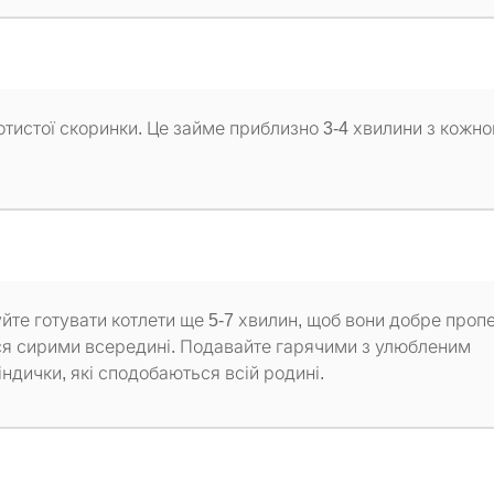
отистої скоринки. Це займе приблизно 3-4 хвилини з кожно
уйте готувати котлети ще 5-7 хвилин, щоб вони добре проп
ся сирими всередині. Подавайте гарячими з улюбленим
ндички, які сподобаються всій родині.