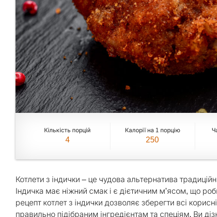
Кількість порцій
Калорії на 1 порцію
Ч
4
250
Котлети з індички – це чудова альтернатива традиційн
Індичка має ніжний смак і є дієтичним м’ясом, що роби
рецепт котлет з індички дозволяє зберегти всі корисн
правильно підібраним інгредієнтам та спеціям. Ви діз