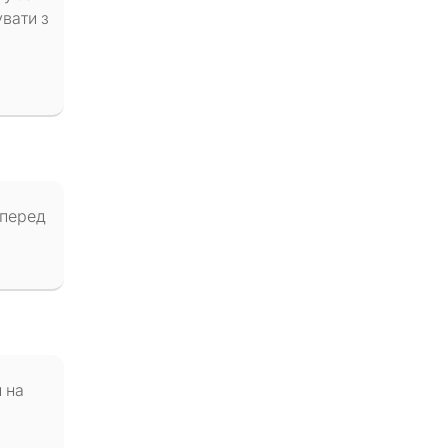
вати з
 перед
и на