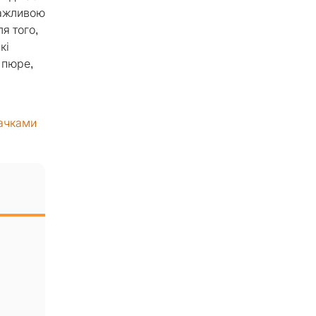
 важливою
я того,
кі
 пюре,
бачками