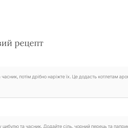
вий рецепт
та часник, потім дрібно наріжте їх. Це додасть котлетам ар
у цибулю та часник. Додайте сіль, чорний перець та папри