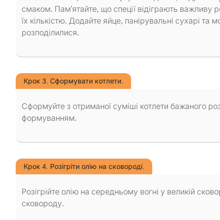
смаком. Пам'ятайте, що спеції відіграють важливу 
їх кількістю. Додайте яйце, панірувальні сухарі та 
розподілилися.
Крок 3. Сформувати котлети.
Сформуйте з отриманої суміші котлети бажаного роз
формуванням.
Крок 4. Розігріти олію на сковороді.
Розігрійте олію на середньому вогні у великій сково
сковороду.