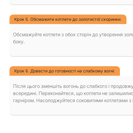
Крок 5. Обсмажити котлети до золотистої скоринки.
Обсмажуйте котлети з обох сторін до утворення зол
боку.
Крок 6. Довести до готовності на слабкому вогні.
Після цього зменшіть вогонь до слабкого і продовж
всередині. Переконайтеся, що котлети не залишили
гарніром. Насолоджуйтеся соковитими котлетами з і