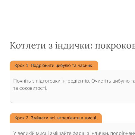
Котлети з індички: покроко
Крок 1. Подрібнити цибулю та часник.
Почніть з підготовки інгредієнтів. Очистіть цибулю 
та соковитості.
Крок 2. Змішати всі інгредієнти в мисці.
У великій мисці змішайте фарш з індички, подрібнен