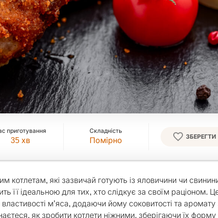
ас приготування
Складність
ЗБЕРЕГТИ
35
хв
Помірно
им котлетам, які зазвичай готують із яловичини чи свинин
ть її ідеальною для тих, хто слідкує за своїм раціоном. Ц
і властивості м’яса, додаючи йому соковитості та аромату
наєтеся, як зробити котлети ніжними, зберігаючи їх форму 