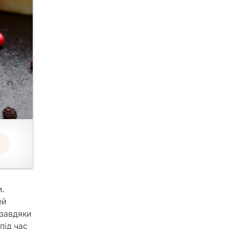
и.
ей
 завдяки
під час