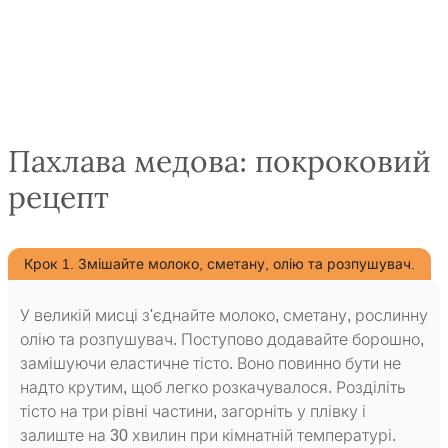
Пахлава медова: покроковий
рецепт
Крок 1. Змішайте молоко, сметану, олію та розпушувач.
У великій мисці з'єднайте молоко, сметану, рослинну
олію та розпушувач. Поступово додавайте борошно,
замішуючи еластичне тісто. Воно повинно бути не
надто крутим, щоб легко розкачувалося. Розділіть
тісто на три рівні частини, загорніть у плівку і
залиште на 30 хвилин при кімнатній температурі.