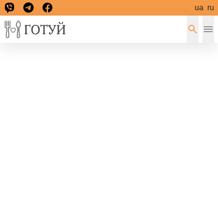
ua
ru