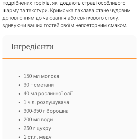
подрібнених горіхів, які додають страві особливого
шарму та текстури. Кримська пахлава стане чудовим
доповненням до чаювання або святкового столу,
здивуючи ваших гостей своїм неповторним смаком.
Інгредієнти
150 мл молока
30 г сметани
40 мл рослинної олії
1 ч.л. розпушувача
300-350 г борошна
200 мл води
250 г цукру
1 ст.л. меду