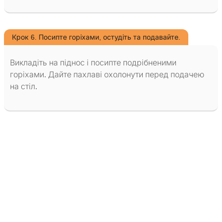
Крок 6. Посипте горіхами, остудіть та подавайте.
Викладіть на піднос і посипте подрібненими
горіхами. Дайте пахлаві охолонути перед подачею
на стіл.