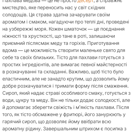
Пахлава медова — це не просто
десерт
, а справжнє
мистецтво, яке переносить нас у світ східних
солодощів. Ця страва здатна зачарувати своїм
ароматом і смаком, нагадуючи про теплі дні, проведені
на узбережжі моря. Кожен шматочок — це поєднання
ніжності та хрусткості, що тане в роті, залишаючи
приємний післясмак меду та горіхів. Приготування
вдома — це можливість створити маленьке свято для
себе та своїх близьких. Тісто для пахлави готується з
простих інгредієнтів, але вимагає певної майстерності
в розкачуванні та складанні. Важливо, щоб тісто було
еластичним, але не занадто крутим, що дозволить йому
добре розкачуватися і тримати форму після смаження.
Сироп, який надає страві особливого смаку, готується з
води, цукру та меду. Він не тільки додає солодкості, але
й допомагає зберегти свіжість і м’якість пахлави. Після
того, як тісто обсмажене у фритюрі, його занурюють у
гарячий сироп, що дозволяє йому ввібрати всю
ароматну рідину. Завершальним штрихом є посипка з