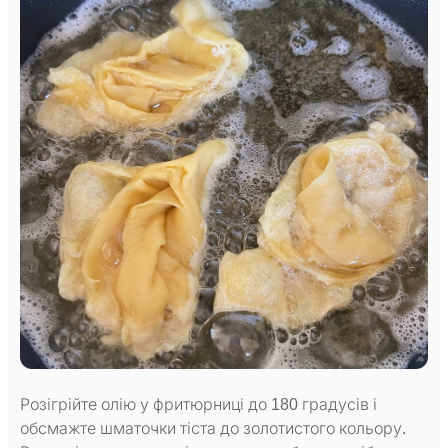
Розігрійте олію у фритюрниці до 180 градусів і
обсмажте шматочки тіста до золотистого кольору.