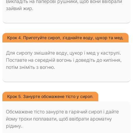
Викладіть на паперові рушники, щоб вони ввібрали
зайвий жир.
Крок 4. Приготуйте сироп, з'єднайте воду, цукор та мед.
Для сиропу змішайте воду, цукор і мед у каструлі.
Поставте на середній вогонь і доведіть до кипіння,
потім зніміть з вогню.
Крок 5. Занурте обсмажене тісто у сироп.
Обсмажене тісто занурте в гарячий сироп і дайте
йому трохи поплавати, щоб ввібрати ароматну
рідину.