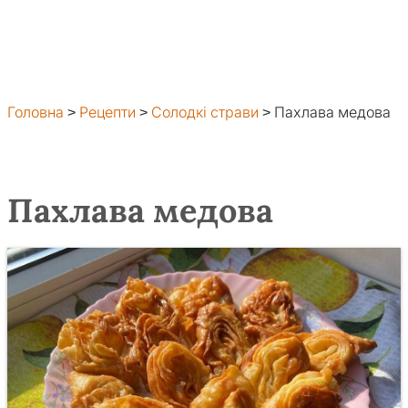
Головна
>
Рецепти
>
Солодкі страви
>
Пахлава медова
Пахлава медова