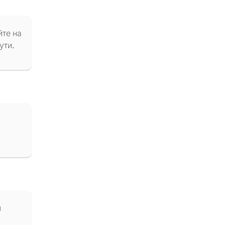
йте на
ути.
м