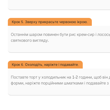
Крок 5. Зверху прикрасьте червоною ікрою.
Останнім шаром повинен бути рис крем-сир і лосос
святкового вигляду.
Крок 6. Охолодіть, наріжте і подавайте.
Поставте торт у холодильник на 1-2 години, щоб він
форми, наріжте порційними шматками і подавайте з