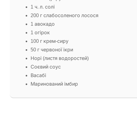
1 ч. л. солі
200 г слабосоленого лосося
1 авокадо
1 огірок
100 г крем-сиру
50 г червоної ікри
Норі (листя водоростей)
Соєвий соус
Васабі
Маринований імбир