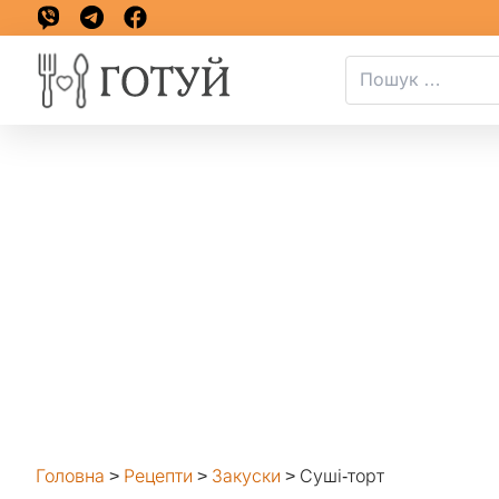
Головна
>
Рецепти
>
Закуски
>
Суші-торт