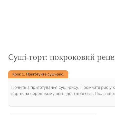
Суші-торт: покроковий реце
Крок 1. Приготуйте суші-рис.
Почніть з приготування суші-рису. Промийте рис у х
варіть на середньому вогні до готовності. Після ць