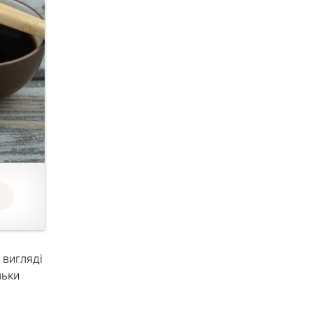
 вигляді
льки