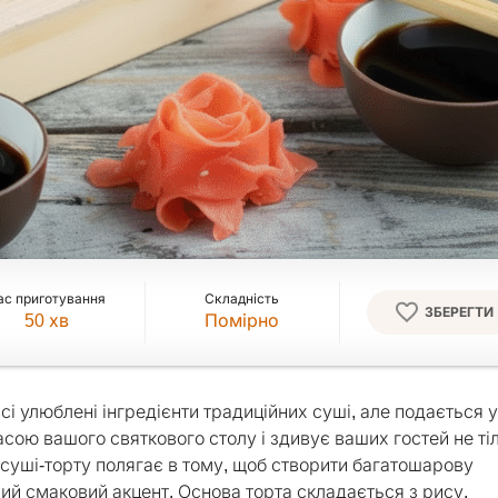
ас приготування
Складність
ЗБЕРЕГТИ
50
хв
Помірно
сі улюблені інгредієнти традиційних суші, але подається у
сою вашого святкового столу і здивує ваших гостей не ті
суші-торту полягає в тому, щоб створити багатошарову
й смаковий акцент. Основа торта складається з рису,