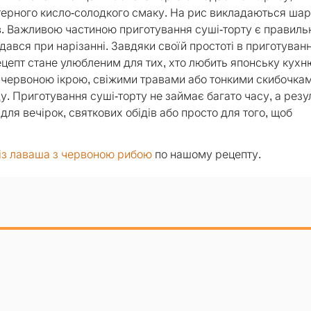
ерного кисло-солодкого смаку. На рис викладаються шар
тів. Важливою частиною приготування суші-торту є правиль
ався при нарізанні. Завдяки своїй простоті в приготуванн
цепт стане улюбленим для тих, хто любить японську кухню
и червоною ікрою, свіжими травами або тонкими скибочка
. Приготування суші-торту не займає багато часу, а резу
для вечірок, святкових обідів або просто для того, щоб
 із лаваша з червоною рибою
по нашому рецепту.