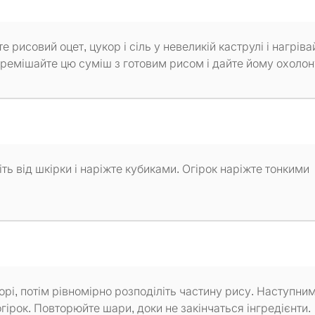
 рисовий оцет, цукор і сіль у невеликій каструлі і нагріва
Перемішайте цю суміш з готовим рисом і дайте йому охолон
ь від шкірки і наріжте кубиками. Огірок наріжте тонкими
орі, потім рівномірно розподіліть частину рису. Наступни
гірок. Повторюйте шари, доки не закінчаться інгредієнти.