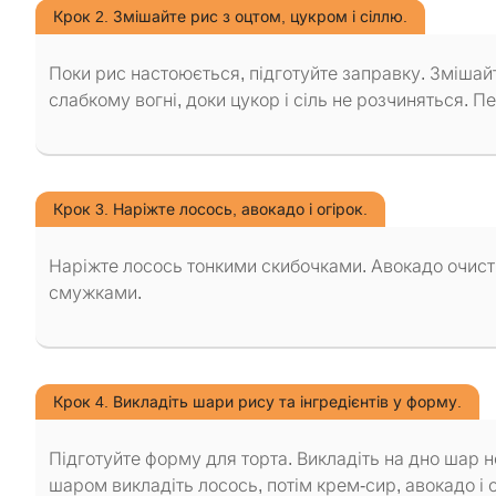
Крок 2. Змішайте рис з оцтом, цукром і сіллю.
Поки рис настоюється, підготуйте заправку. Змішайте
слабкому вогні, доки цукор і сіль не розчиняться. 
Крок 3. Наріжте лосось, авокадо і огірок.
Наріжте лосось тонкими скибочками. Авокадо очистіт
смужками.
Крок 4. Викладіть шари рису та інгредієнтів у форму.
Підготуйте форму для торта. Викладіть на дно шар н
шаром викладіть лосось, потім крем-сир, авокадо і о