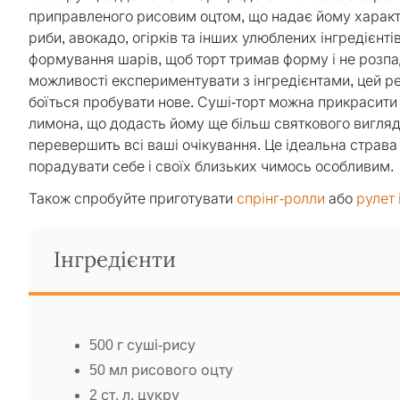
приправленого рисовим оцтом, що надає йому характ
риби, авокадо, огірків та інших улюблених інгредієн
формування шарів, щоб торт тримав форму і не розпад
можливості експериментувати з інгредієнтами, цей ре
боїться пробувати нове. Суші-торт можна прикрасит
лимона, що додасть йому ще більш святкового вигляду
перевершить всі ваші очікування. Це ідеальна страва 
порадувати себе і своїх близьких чимось особливим.
Також спробуйте приготувати
спрінг-ролли
або
рулет
Інгредієнти
500 г суші-рису
50 мл рисового оцту
2 ст. л. цукру