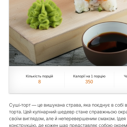
Кількість порцій
Калорії на 1 порцію
Ч
8
350
Суші-торт — це вишукана страва, яка поєднує в собі в
торта. Цей кулінарний шедевр стане справжньою окра
своїм виглядом, але й неперевершеним смаком. Ідея 
конструкцію, де кожен шар представляє собою окреми