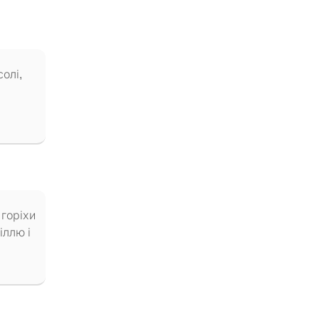
солі,
 горіхи
іллю і