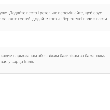
струлю. Додайте песто і ретельно перемішайте, щоб соус
 занадто густий, додайте трохи збереженої води з пасти.
тковим пармезаном або свіжим базиліком за бажанням.
с у серце Італії.