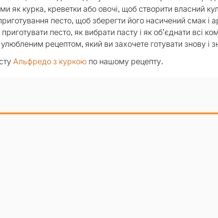
и як курка, креветки або овочі, щоб створити власний ку
приготування песто, щоб зберегти його насичений смак і а
риготувати песто, як вибрати пасту і як об’єднати всі ко
 улюбленим рецептом, який ви захочете готувати знову і з
сту
Альфредо з куркою
по нашому рецепту.