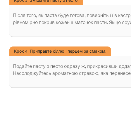
Крок 3. Змішайте пасту з песто.
Після того, як паста буде готова, поверніть її в ка
рівномірно покрив кожен шматочок пасти. Якщо соус
Крок 4. Приправте сіллю і перцем за смаком.
Подайте пасту з песто одразу ж, прикрасивши дода
Насолоджуйтесь ароматною стравою, яка перенесе ва