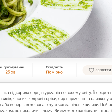
ас приготування
Складність
ЗБЕРЕГТИ
25
хв
Помірно
 яка підкорила серця гурманів по всьому світу. Її секрет 
зилік, часник, кедрові горіхи, сир пармезан та оливкову о
у або вечері, адже вона готується за лічені хвилини. Цей р
маком, не виходячи з дому. Ви зможете варіювати інгреді