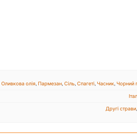
,
Оливкова олія
,
Пармезан
,
Сіль
,
Спагеті
,
Часник
,
Чорний 
Іта
Другі страви