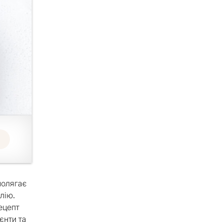
полягає
лію.
ецепт
єнти та