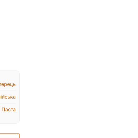
перець
лійська
,
Паста