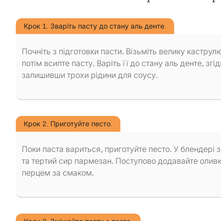
Крок 1. Зваріть пасту до стану аль денте.
Почніть з підготовки пасти. Візьміть велику каструлю
потім всипте пасту. Варіть її до стану аль денте, згі
залишивши трохи рідини для соусу.
Крок 2. Приготуйте песто.
Поки паста вариться, приготуйте песто. У блендері з
та тертий сир пармезан. Поступово додавайте оливк
перцем за смаком.