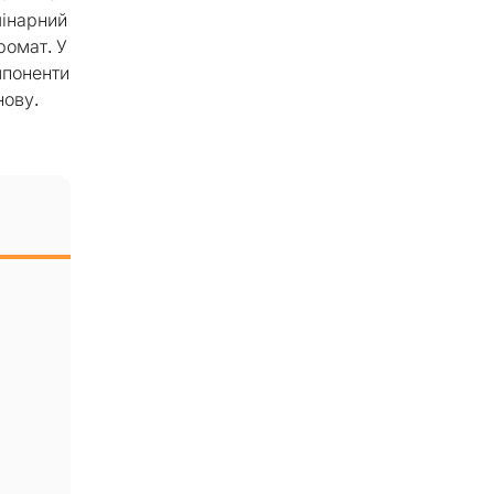
лінарний
ромат. У
мпоненти
нову.