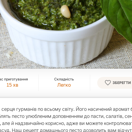
ас приготування
Складність
ЗБЕРЕГТИ
15
хв
Легко
 серця гурманів по всьому світу. Його насичений аромат б
лять песто улюбленим доповненням до пасти, салатів, сенд
о, але й надзвичайно корисно, адже ви можете контролюват
розсуд. Наш рецепт домашнього песто дозволить вам відчут