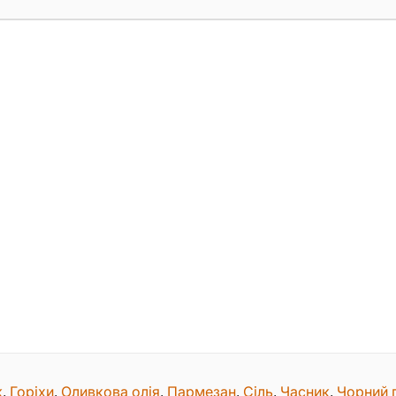
к
,
Горіхи
,
Оливкова олія
,
Пармезан
,
Сіль
,
Часник
,
Чорний 