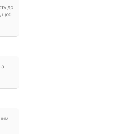
сть до
, щоб
на
ним,