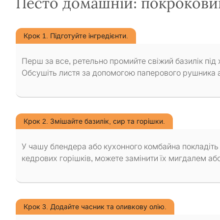
Песто домашній: покрокови
Крок 1. Підготуйте інгредієнти.
Перш за все, ретельно промийте свіжий базилік під
Обсушіть листя за допомогою паперового рушника аб
Крок 2. Змішайте базилік, сир та горішки.
У чашу блендера або кухонного комбайна покладіть 
кедрових горішків, можете замінити їх мигдалем аб
Крок 3. Додайте часник та оливкову олію.