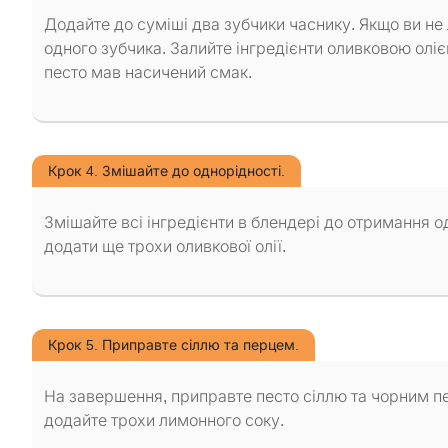
Додайте до суміші два зубчики часнику. Якщо ви не
одного зубчика. Залийте інгредієнти оливковою олі
песто мав насичений смак.
Крок 4. Змішайте до однорідності.
Змішайте всі інгредієнти в блендері до отримання 
додати ще трохи оливкової олії.
Крок 5. Приправте сіллю та перцем.
На завершення, приправте песто сіллю та чорним пе
додайте трохи лимонного соку.