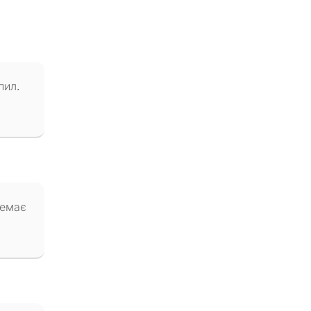
пил.
немає