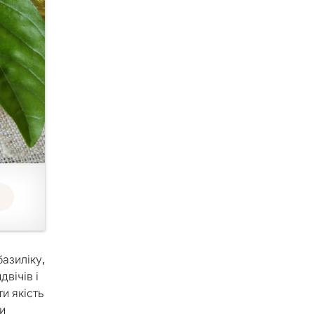
азиліку,
вічів і
и якість
и