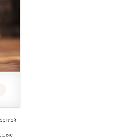
нергией
воляет