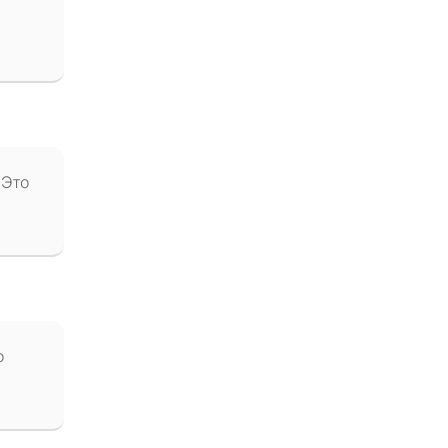
 Это
о