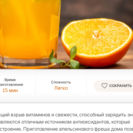
Время
Сложность
риготовления
СОХРАНИТЬ
Легко
15
мин
оящий взрыв витаминов и свежести, способный зарядить э
 являются отличным источником антиоксидантов, которые
строение. Приготовление апельсинового фреша дома поз