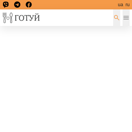
ua
ru