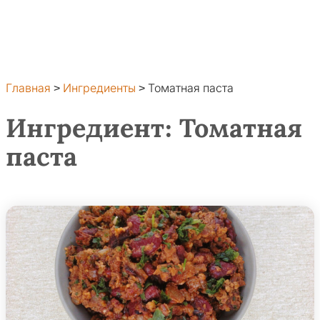
Главная
>
Ингредиенты
>
Томатная паста
Ингредиент:
Томатная
паста