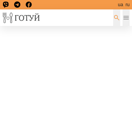
ua
ru