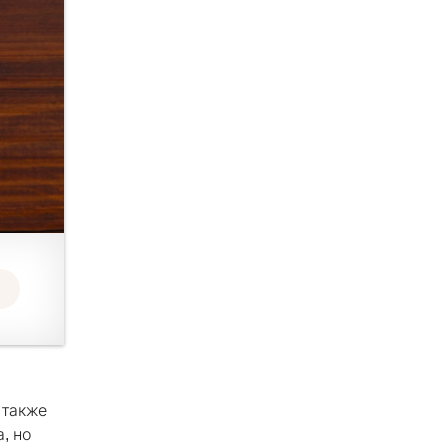
 также
, но