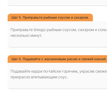
Шаг 5. Приправьте рыбным соусом и сахаром.
Приправьте блюдо рыбным соусом, сахаром и солью
несколько минут.
Шаг 6. Подавайте с жасминовым рисом и свежей кинзой.
Подавайте карри по-тайски горячим, украсив свеж
прекрасно впитывающим соус.