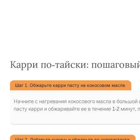
Карри по-тайски: пошаговы
Шаг 1. Обжарьте карри пасту на кокосовом масле.
Начните с нагревания кокосового масла в большой
пасту карри и обжаривайте ее в течение 1-2 минут,
Шаг 2. Добавьте курицу и обжарьте до золотистости.