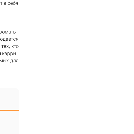
т в себя
ароматы.
подается
тех, кто
й карри
имых для