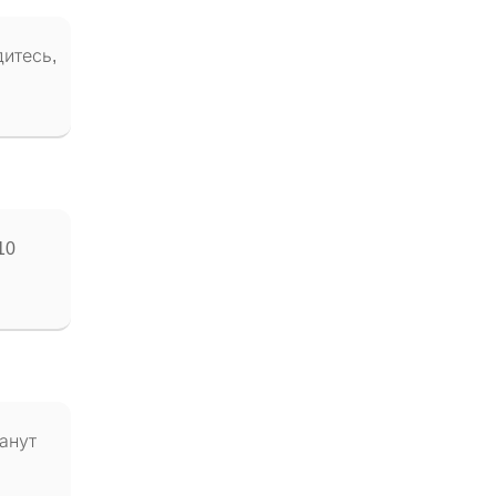
дитесь,
10
анут