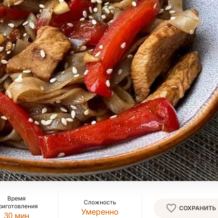
Время
Сложность
риготовления
СОХРАНИТЬ
Умеренно
30
мин