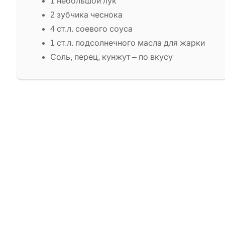
1 небольшой лук
2 зубчика чеснока
4 ст.л. соевого соуса
1 ст.л. подсолнечного масла для жарки
Соль, перец, кунжут – по вкусу