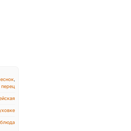
еснок
,
 перец
ейская
уховке
 блюда