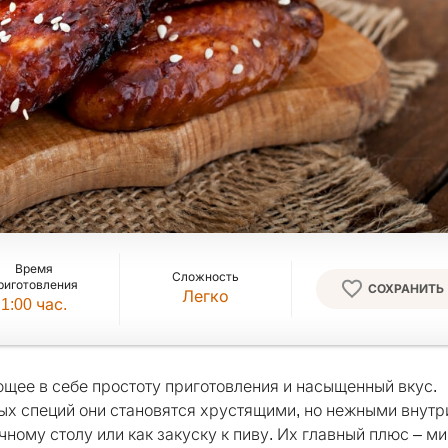
Время
Сложность
риготовления
СОХРАНИТЬ
Легко
1:00
час.
щее в себе простоту приготовления и насыщенный вкус.
ых специй они становятся хрустящими, но нежными внутри
ному столу или как закуску к пиву. Их главный плюс – 