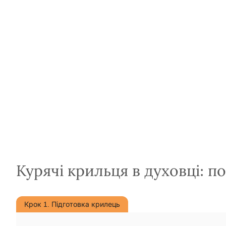
Курячі крильця в духовці: 
Крок 1. Підготовка крилець