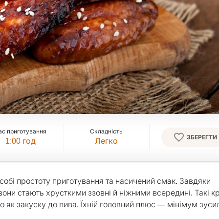
ас приготування
Складність
ЗБЕРЕГТИ
1:00
год
Легко
 собі простоту приготування та насичений смак. Завдяки
они стають хрусткими ззовні й ніжними всередині. Такі к
о як закуску до пива. Їхній головний плюс — мінімум зусил