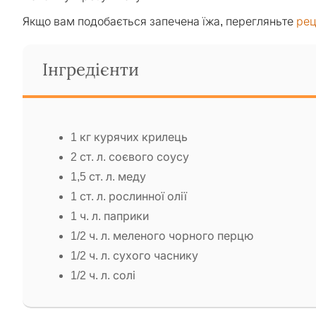
Якщо вам подобається запечена їжа, перегляньте
рец
Інгредієнти
1 кг курячих крилець
2 ст. л. соєвого соусу
1,5 ст. л. меду
1 ст. л. рослинної олії
1 ч. л. паприки
1/2 ч. л. меленого чорного перцю
1/2 ч. л. сухого часнику
1/2 ч. л. солі