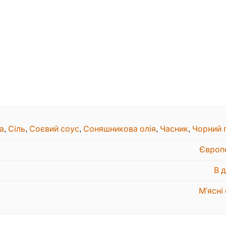
а
,
Сіль
,
Соєвий соус
,
Соняшникова олія
,
Часник
,
Чорний 
Європ
В 
М'ясні