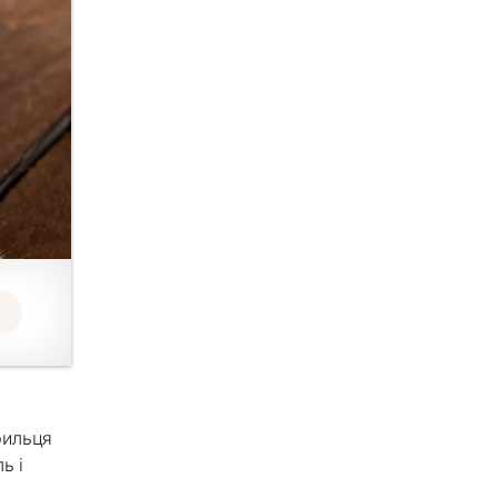
рильця
ь і