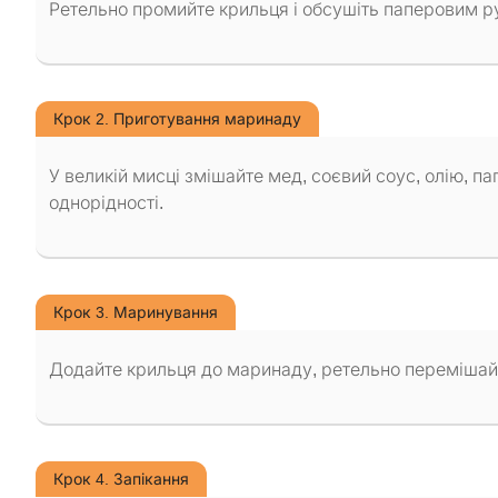
Ретельно промийте крильця і обсушіть паперовим 
Крок 2. Приготування маринаду
У великій мисці змішайте мед, соєвий соус, олію, п
однорідності.
Крок 3. Маринування
Додайте крильця до маринаду, ретельно перемішайт
Крок 4. Запікання