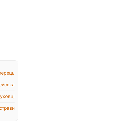
перець
ейська
духовці
 страви