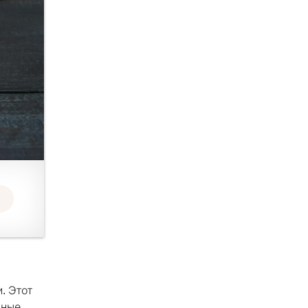
. Этот
зные