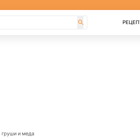
РЕЦЕП
з груши и меда