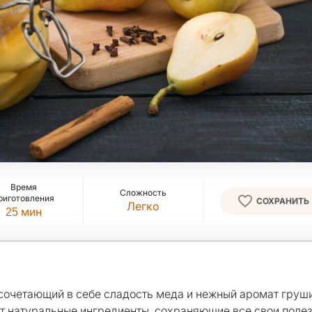
Время
Сложность
риготовления
СОХРАНИТЬ
Легко
25
мин
 сочетающий в себе сладость меда и нежный аромат груши
жит натуральные ингредиенты, сохраняющие все свои поле