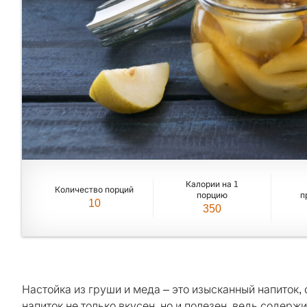
Калории на 1
Количество порций
порцию
п
10
350
Настойка из груши и меда – это изысканный напиток,
напиток не только вкусен, но и полезен, ведь содер