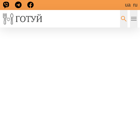
ua
ru