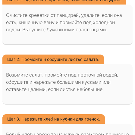
Очистите креветки от панцирей, удалите, если она
есть, кишечную вену и промойте под холодной
водой. Высушите бумажными полотенцами.
Шаг 2. Промойте и обсушите листья салата.
Возьмите салат, промойте под проточной водой,
обсушите и нарежьте большими кусками или
оставьте целыми, если листья небольшие.
Шаг 3. Нарежьте хлеб на кубики для гренок.
Белый хлеб нарежьте на кубики размером примерно