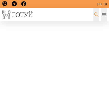
ua
ru