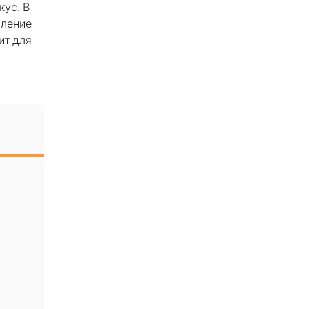
кус. В
вление
ит для