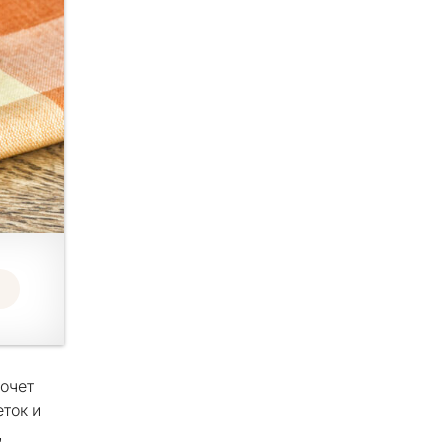
хочет
ток и
,