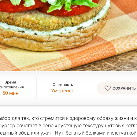
Время
Сложность
риготовления
СОХРАНИТЬ
Умеренно
50
мин
ыбор для тех, кто стремится к здоровому образу жизни и 
ургер сочетает в себе хрустящую текстуру нутовых котле
сытный обед или ужин. Нут, богатый белками и клетчаткой