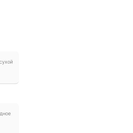
 сухой
одное