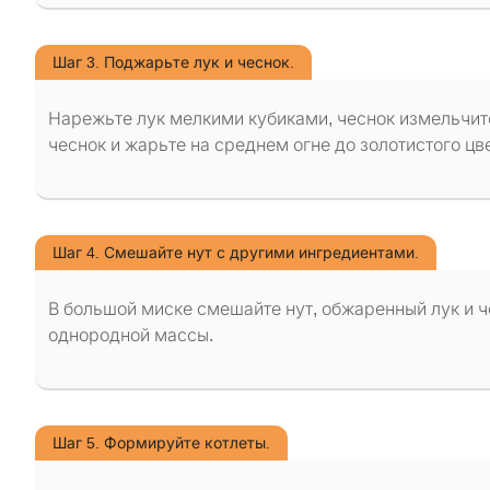
Шаг 3. Поджарьте лук и чеснок.
Нарежьте лук мелкими кубиками, чеснок измельчите
чеснок и жарьте на среднем огне до золотистого цве
Шаг 4. Смешайте нут с другими ингредиентами.
В большой миске смешайте нут, обжаренный лук и че
однородной массы.
Шаг 5. Формируйте котлеты.