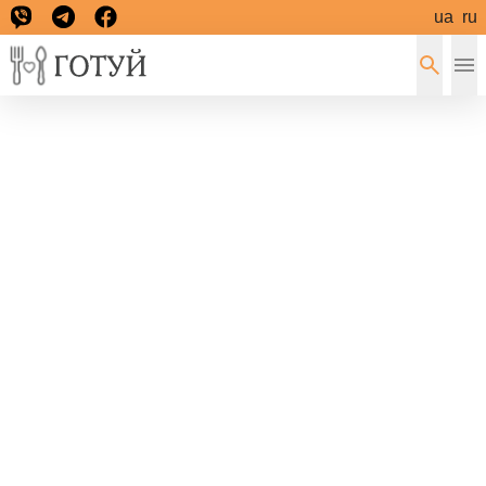
ua
ru