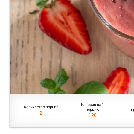
Калории на 1
Количество порций
порцию
п
2
120