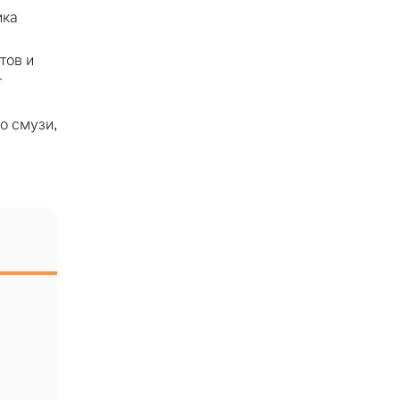
ика
тов и
т
о смузи,