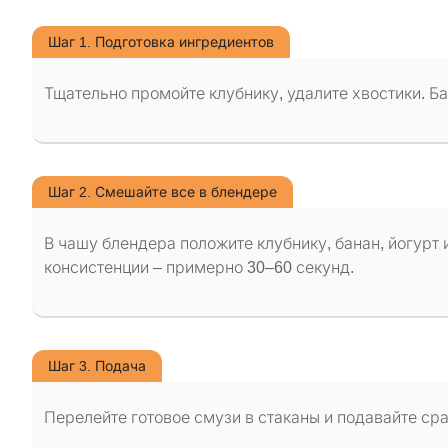
Шаг 1. Подготовка ингредиентов
Тщательно промойте клубнику, удалите хвостики. Б
Шаг 2. Смешайте все в блендере
В чашу блендера положите клубнику, банан, йогурт 
консистенции – примерно 30–60 секунд.
Шаг 3. Подача
Перелейте готовое смузи в стаканы и подавайте ср