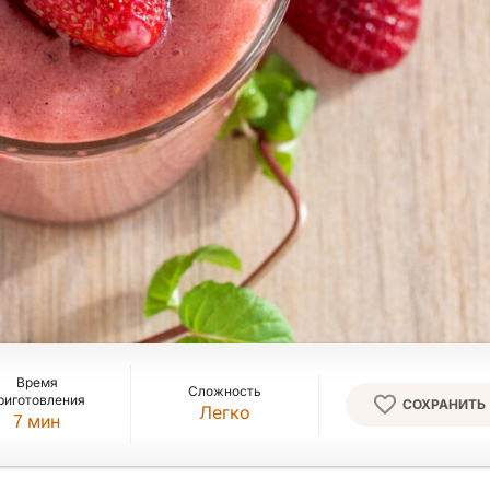
Время
Сложность
риготовления
СОХРАНИТЬ
Легко
7
мин