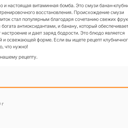
но и настоящая витаминная бомба. Это смузи банан-клубн
летренировочного восстановления. Происхождение смузи
питок стал популярным благодаря сочетанию свежих фрук
я богата антиоксидантами, и банану, который обеспечивае
 настроение и дает заряд бодрости. Это блюдо является
й и освежающей форме. Если вы ищете рецепт клубничног
, что нужно!
 нашему рецепту.
 г