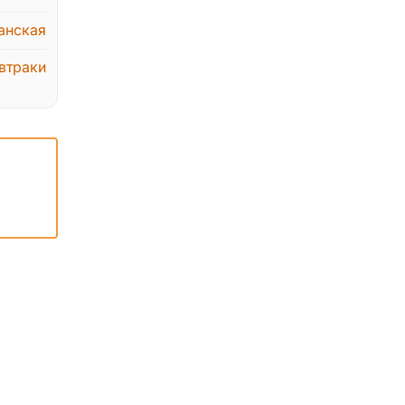
анская
втраки