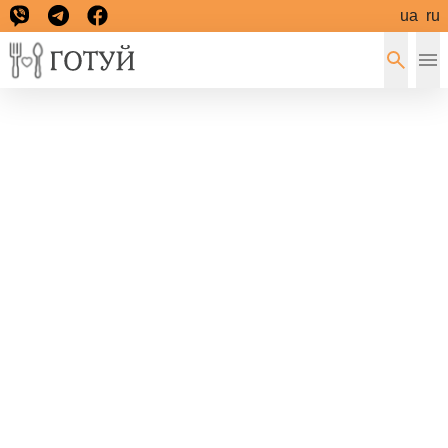
ua
ru