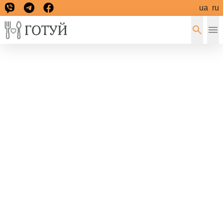
ua
ru