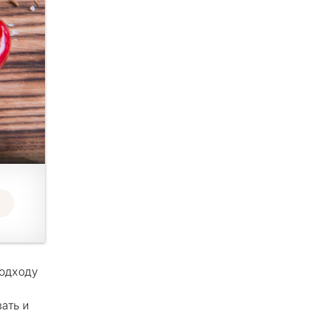
подходу
ать и