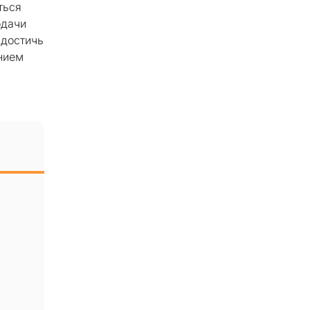
ться
одачи
 достичь
ением