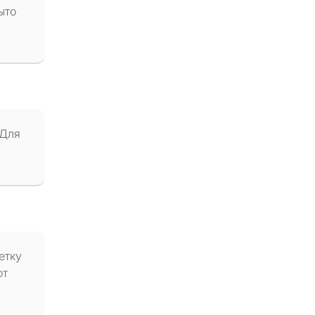
ыто
 Для
етку
от