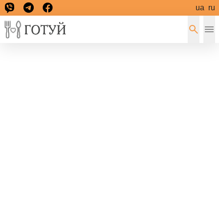
ua
ru