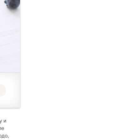
у и
ле
юдо,