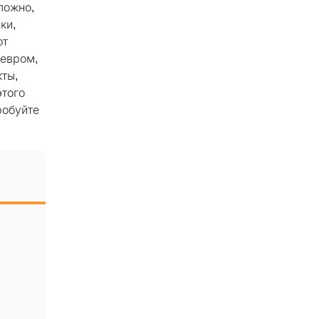
ложно,
ки,
от
девром,
ты,
этого
робуйте