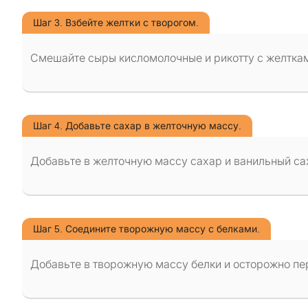
Шаг 3. Взбейте желтки с творогом.
Смешайте сыры кисломолочные и рикотту с желткам
Шаг 4. Добавьте сахар в желточную массу.
Добавьте в желточную массу сахар и ванильный сах
Шаг 5. Соедините творожную массу с белками.
Добавьте в творожную массу белки и осторожно п