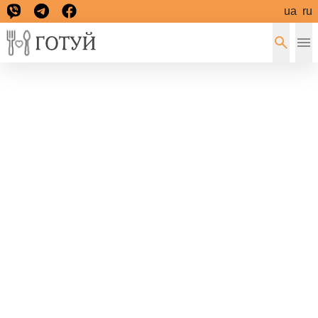
ua
ru