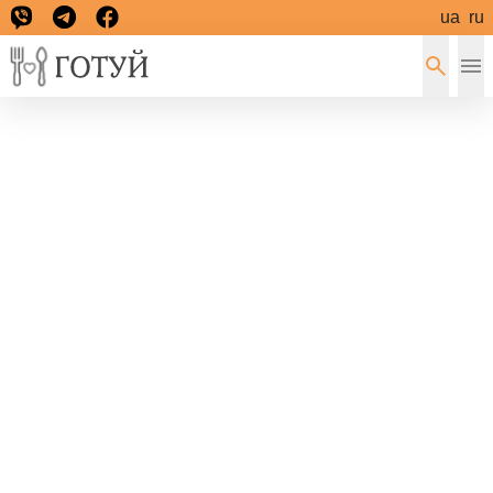
ua
ru