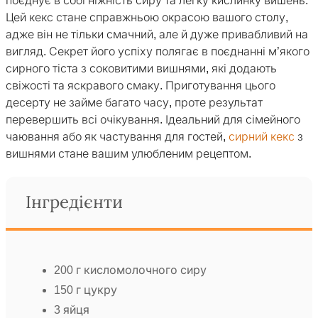
поєднує в собі ніжність сиру та легку кислинку вишень.
Цей кекс стане справжньою окрасою вашого столу,
адже він не тільки смачний, але й дуже привабливий на
вигляд. Секрет його успіху полягає в поєднанні м’якого
сирного тіста з соковитими вишнями, які додають
свіжості та яскравого смаку. Приготування цього
десерту не займе багато часу, проте результат
перевершить всі очікування. Ідеальний для сімейного
чаювання або як частування для гостей,
сирний кекс
з
вишнями стане вашим улюбленим рецептом.
Інгредієнти
200 г кисломолочного сиру
150 г цукру
3 яйця