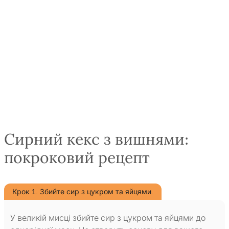
Сирний кекс з вишнями:
покроковий рецепт
Крок 1. Збийте сир з цукром та яйцями.
У великій мисці збийте сир з цукром та яйцями до