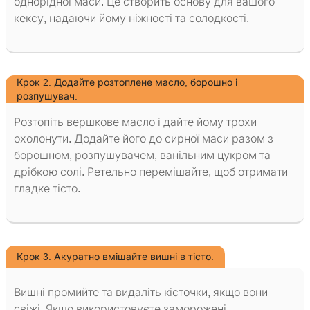
однорідної маси. Це створить основу для вашого
кексу, надаючи йому ніжності та солодкості.
Крок 2. Додайте розтоплене масло, борошно і
розпушувач.
Розтопіть вершкове масло і дайте йому трохи
охолонути. Додайте його до сирної маси разом з
борошном, розпушувачем, ванільним цукром та
дрібкою солі. Ретельно перемішайте, щоб отримати
гладке тісто.
Крок 3. Акуратно вмішайте вишні в тісто.
Вишні промийте та видаліть кісточки, якщо вони
свіжі. Якщо використовуєте заморожені,