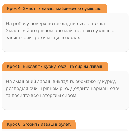
Крок 4. Змастіть лаваш майонезною сумішшю.
На робочу поверхню викладіть лист лаваша.
Змастіть його рівномірно майонезною сумішшю,
залишаючи трохи місця по краях.
Крок 5. Викладіть курку, овочі та сир на лаваш.
На змащений лаваш викладіть обсмажену курку,
розподіляючи її рівномірно. Додайте нарізані овочі
та посипте все натертим сиром.
Крок 6. Згорніть лаваш в рулет.