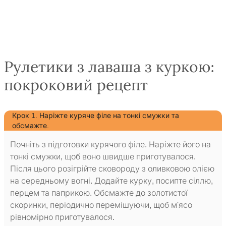
Рулетики з лаваша з куркою:
покроковий рецепт
Крок 1. Наріжте куряче філе на тонкі смужки та
обсмажте.
Почніть з підготовки курячого філе. Наріжте його на
тонкі смужки, щоб воно швидше приготувалося.
Після цього розігрійте сковороду з оливковою олією
на середньому вогні. Додайте курку, посипте сіллю,
перцем та паприкою. Обсмажте до золотистої
скоринки, періодично перемішуючи, щоб м'ясо
рівномірно приготувалося.