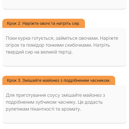
Крок 2. Наріжте овочі та натріть сир.
Поки курка готується, займіться овочами. Наріжте
огірок та помідор тонкими скибочками. Натріть
твердий сир на великій тертці.
Крок 3. Змішайте майонез з подрібненим часником.
Для приготування соусу змішайте майонез з
подрібненим зубчиком часнику. Це додасть
рулетикам пікантності та аромату.