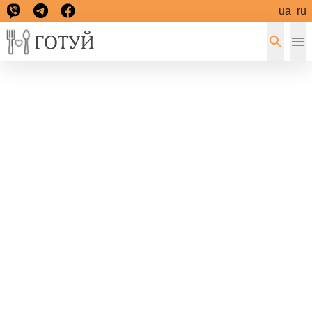
ua
ru