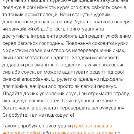
Рулетики з лаваша з куркою – це ідеальна закуска, яка
поєднує в собі ніжність курячого філе, свіжість овочів
та тонкий аромат спецій. Вони стануть чудовим
доповненням до вашого столу, будь то святкова вечеря
чи звичайний обід. Легкість приготування та
доступність інгредієнтів роблять цей рецепт улюбленим
серед багатьох господинь. Поєднання соковитої курки
з хрустким лавашем створює неперевершений смак,
який запам’ятається надовго. Завдяки можливості
додавати різноманітні інгредієнти, такі як свіжі овочі,
сир або соуси, ви можете адаптувати рецепт під свої
смакові вподобання. Ці рулетики ідеально підходять
для пікніка, вечірки або просто як легкий перекус.
Додайте до них улюблений соус, і ви отримаєте страву,
яка здивує ваших гостей. Приготування не займе
багато часу, а результат перевершить всі очікування.
Спробуйте, і ви не пошкодуєте!
Також спробуйте приготувати
рулет із лаваша з
червоною рибою
або
хрумку кесаділью з сиром
по