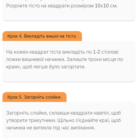
Розріжте тісто на квадрати розміром 10х10 см.
Крок 4. Викладіть вишні на тісто.
На кожен квадрат тіста викладіть по 1-2 столові
ложки вишневої начинки. Залиште трохи місця по
краях, щоб легше було загортати.
Крок 5. Загорніть слойки.
Загорніть слойки, склавши квадрати навпіл, щоб
утворити трикутники. Щільно з'єднайте краї, щоб
начинка не витекла під час випікання.