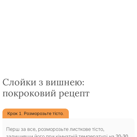
Слойки з вишнею:
покроковий рецепт
Крок 1. Розморозьте тісто.
Перш за все, розморозьте листкове тісто,
залишивши його при кімнатній температурі на 20-30