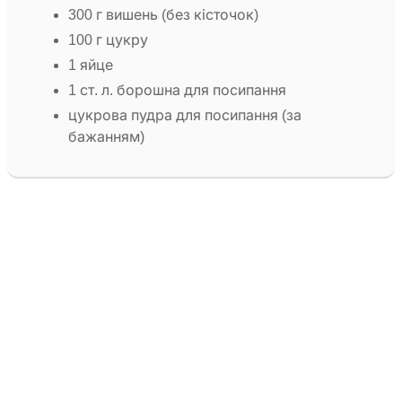
300 г вишень (без кісточок)
100 г цукру
1 яйце
1 ст. л. борошна для посипання
цукрова пудра для посипання (за
бажанням)