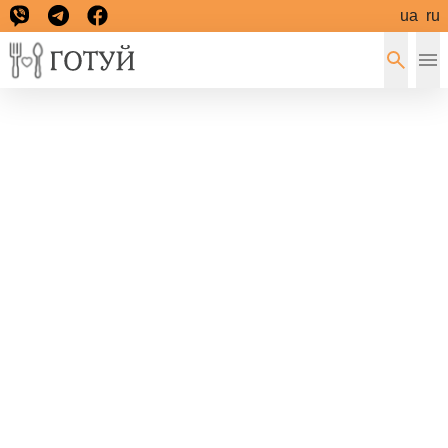
ua
ru