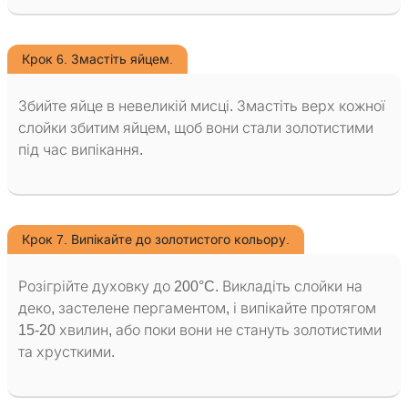
Крок 6. Змастіть яйцем.
Збийте яйце в невеликій мисці. Змастіть верх кожної
слойки збитим яйцем, щоб вони стали золотистими
під час випікання.
Крок 7. Випікайте до золотистого кольору.
Розігрійте духовку до 200°C. Викладіть слойки на
деко, застелене пергаментом, і випікайте протягом
15-20 хвилин, або поки вони не стануть золотистими
та хрусткими.