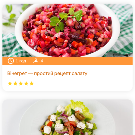
1
год
4
Вінегрет — простий рецепт салату