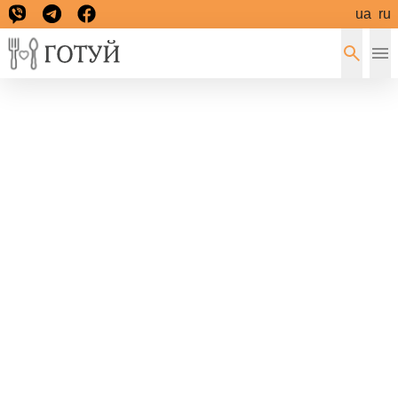
ua
ru