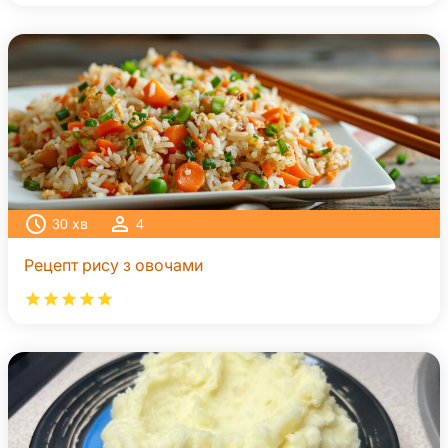
30
хв
4
Рецепт рису з овочами