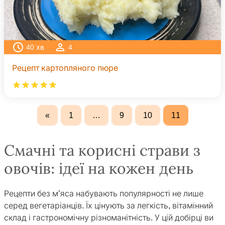
40
хв
4
Рецепт картопляного пюре
«
1
…
9
10
11
Смачні та корисні страви з
овочів: ідеї на кожен день
Рецепти без м’яса набувають популярності не лише
серед вегетаріанців. Їх цінують за легкість, вітамінний
склад і гастрономічну різноманітність. У цій добірці ви