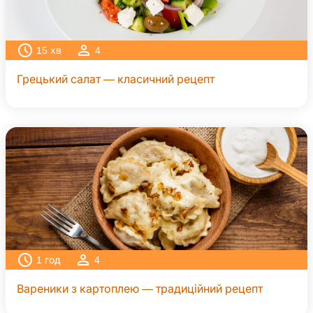
15
хв
4
Грецький салат — класичний рецепт
1
год
4
Вареники з картоплею — традиційний рецепт