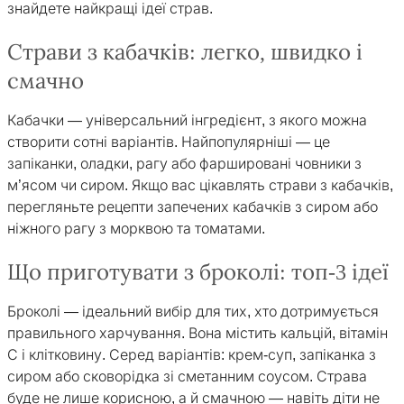
знайдете найкращі ідеї страв.
Страви з кабачків: легко, швидко і
смачно
Кабачки — універсальний інгредієнт, з якого можна
створити сотні варіантів. Найпопулярніші — це
запіканки, оладки, рагу або фаршировані човники з
м’ясом чи сиром. Якщо вас цікавлять страви з кабачків,
перегляньте рецепти запечених кабачків з сиром або
ніжного рагу з морквою та томатами.
Що приготувати з броколі: топ-3 ідеї
Броколі — ідеальний вибір для тих, хто дотримується
правильного харчування. Вона містить кальцій, вітамін
С і клітковину. Серед варіантів: крем-суп, запіканка з
сиром або сковорідка зі сметанним соусом. Страва
буде не лише корисною, а й смачною — навіть діти не