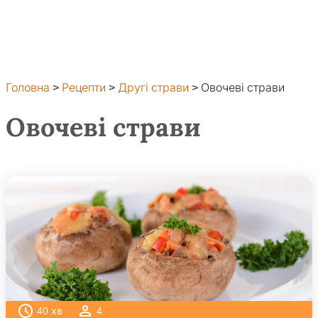
Головна
>
Рецепти
>
Другі страви
>
Овочеві страви
Овочеві страви
40
хв
4