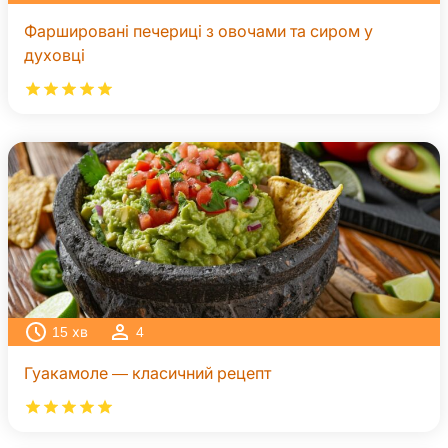
Фаршировані печериці з овочами та сиром у
духовці
15
хв
4
Гуакамоле — класичний рецепт