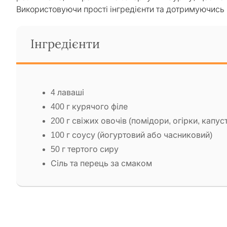
Використовуючи прості інгредієнти та дотримуючись
Інгредієнти
4 лаваші
400 г курячого філе
200 г свіжих овочів (помідори, огірки, капус
100 г соусу (йогуртовий або часниковий)
50 г тертого сиру
Сіль та перець за смаком