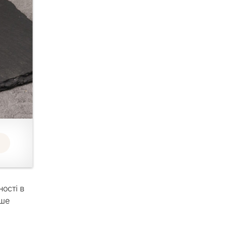
ості в
ише