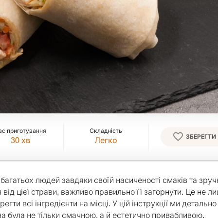
ас приготування
Складність
ЗБЕРЕГТИ
30
хв
Легко
багатьох людей завдяки своїй насиченості смаків та зручн
ід цієї страви, важливо правильно її загорнути. Це не л
егти всі інгредієнти на місці. У цій інструкції ми детально
а була не тільки смачною, а й естетично привабливою.