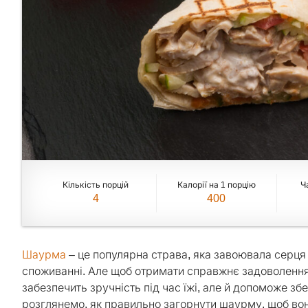
Кількість порцій
Калорії на 1 порцію
Ч
4
400
Шаурма
– це популярна страва, яка завоювала серця 
споживанні. Але щоб отримати справжнє задоволення в
забезпечить зручність під час їжі, але й допоможе збер
розглянемо, як правильно загорнути шаурму, щоб вон