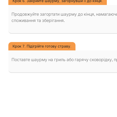
Крок 6. Закрийте шаурму, загорнувши її до кінця.
Продовжуйте загортати шаурму до кінця, намагаючис
споживання та зберігання.
Крок 7. Підігрійте готову страву.
Поставте шаурму на гриль або гарячу сковорідку, пр