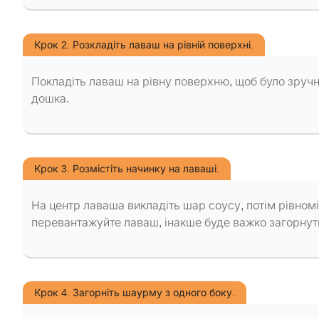
Крок 2. Розкладіть лаваш на рівній поверхні.
Покладіть лаваш на рівну поверхню, щоб було зручн
дошка.
Крок 3. Розмістіть начинку на лаваші.
На центр лаваша викладіть шар соусу, потім рівномір
перевантажуйте лаваш, інакше буде важко загорнут
Крок 4. Загорніть шаурму з одного боку.