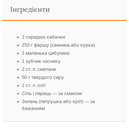
Інгредієнти
2 середніх кабачки
250 г фаршу (свинина або курка)
1 маленька цибулина
1 зубчик часнику
2 ст. л. сметани
50 г твердого сиру
1 ст. л. олії
Сіль і перець — за смаком
Зелень (петрушка або кріп) — за
бажанням