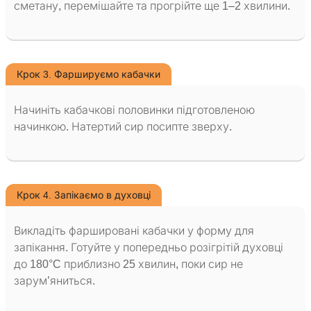
сметану, перемішайте та прогрійте ще 1–2 хвилини.
Крок 3. Фаршируємо кабачки
Начиніть кабачкові половинки підготовленою
начинкою. Натертий сир посипте зверху.
Крок 4. Запікаємо в духовці
Викладіть фаршировані кабачки у форму для
запікання. Готуйте у попередньо розігрітій духовці
до 180°C приблизно 25 хвилин, поки сир не
зарум’яниться.