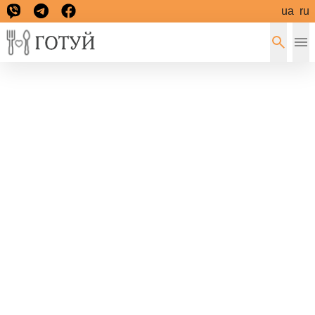
ua
ru