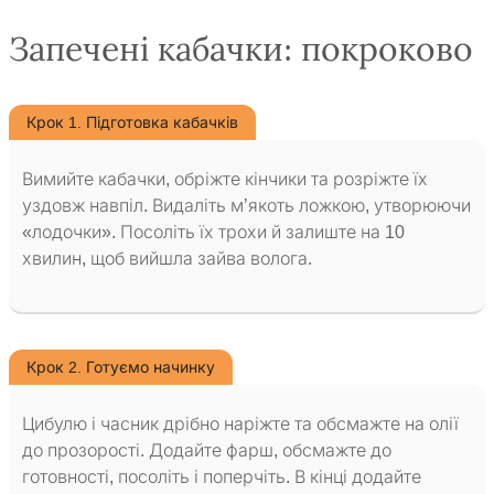
Запечені кабачки: покроково
Крок 1. Підготовка кабачків
Вимийте кабачки, обріжте кінчики та розріжте їх
уздовж навпіл. Видаліть м’якоть ложкою, утворюючи
«лодочки». Посоліть їх трохи й залиште на 10
хвилин, щоб вийшла зайва волога.
Крок 2. Готуємо начинку
Цибулю і часник дрібно наріжте та обсмажте на олії
до прозорості. Додайте фарш, обсмажте до
готовності, посоліть і поперчіть. В кінці додайте